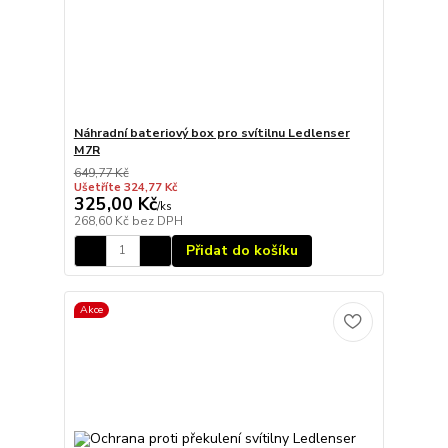
Náhradní bateriový box pro svítilnu Ledlenser
M7R
649,77 Kč
Ušetříte 324,77 Kč
325,00 Kč
/
ks
268,60 Kč
bez DPH
Přidat do košíku
Akce