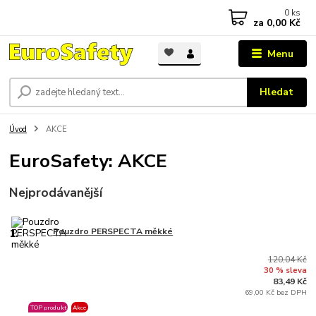
0
ks
za
0,00 Kč
Menu
Hledat
Úvod
AKCE
EuroSafety: AKCE
Nejprodávanější
1.
Pouzdro PERSPECTA měkké
120,04 Kč
30 % sleva
83,49 Kč
69,00 Kč bez DPH
TOP produkt
Akce