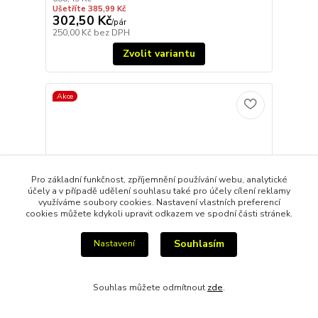
Ušetříte 385,99 Kč
302,50 Kč
/
pár
250,00 Kč
bez DPH
Zvolit variantu
Akce
Pro základní funkčnost, zpříjemnění používání webu, analytické
účely a v případě udělení souhlasu také pro účely cílení reklamy
využíváme soubory cookies. Nastavení vlastních preferencí
cookies můžete kdykoli upravit odkazem ve spodní části stránek.
Souhlasím
Nastavení
Souhlas můžete odmítnout
zde
.
Collonil Organic Protect & Care