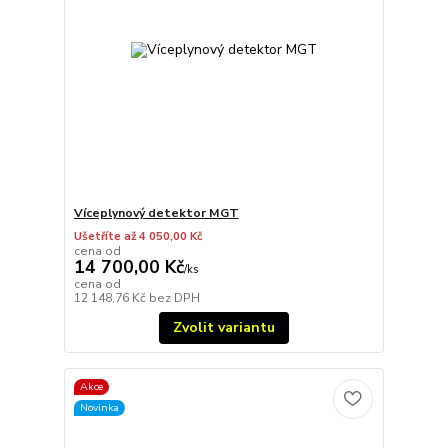
Víceplynový detektor MGT
Ušetříte až 4 050,00 Kč
cena od
14 700,00 Kč
/
ks
cena od
12 148,76 Kč
bez DPH
Zvolit variantu
Akce
Novinka