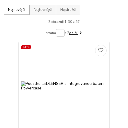
Nejnovější
Nejlevnější
Nejdražší
Zobrazuji 1-30 z 57
strana
z 2
další
Akce