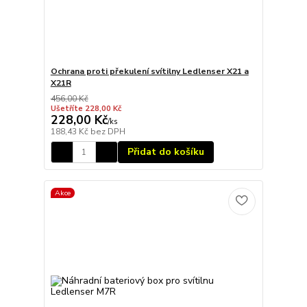
Ochrana proti překulení svítilny Ledlenser X21 a
X21R
456,00 Kč
Ušetříte 228,00 Kč
228,00 Kč
/
ks
188,43 Kč
bez DPH
Přidat do košíku
Akce