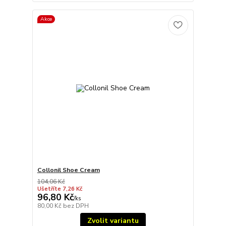
Akce
Collonil Shoe Cream
104,06 Kč
Ušetříte 7,26 Kč
96,80 Kč
/
ks
80,00 Kč
bez DPH
Zvolit variantu