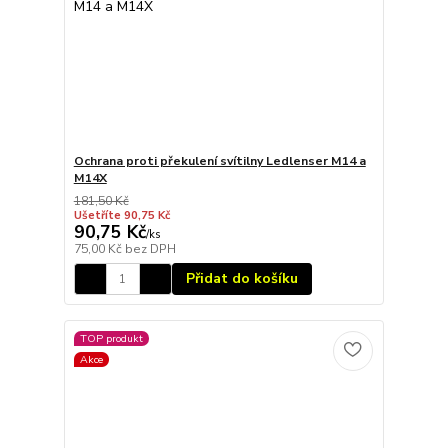
Ochrana proti překulení svítilny Ledlenser M14 a
M14X
181,50 Kč
Ušetříte 90,75 Kč
90,75 Kč
/
ks
75,00 Kč
bez DPH
Přidat do košíku
TOP produkt
Akce