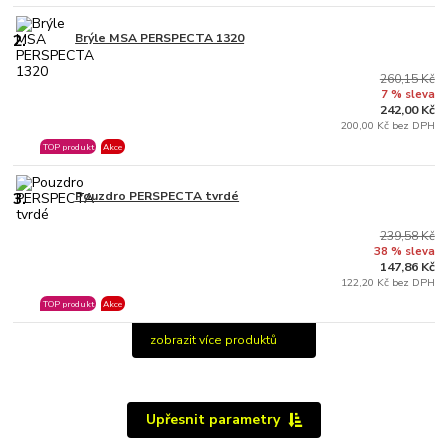
2.
Brýle MSA PERSPECTA 1320
260,15 Kč
7 % sleva
242,00 Kč
200,00 Kč bez DPH
TOP produkt
Akce
3.
Pouzdro PERSPECTA tvrdé
239,58 Kč
38 % sleva
147,86 Kč
122,20 Kč bez DPH
TOP produkt
Akce
zobrazit více produktů
Upřesnit parametry