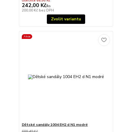
Ušetříte 68,00 Kč
242,00 Kč
/
ks
200,00 Kč
bez DPH
Zvolit variantu
Akce
Dětské sandály 1004 EH2 d N1 modré
688,49 Kč