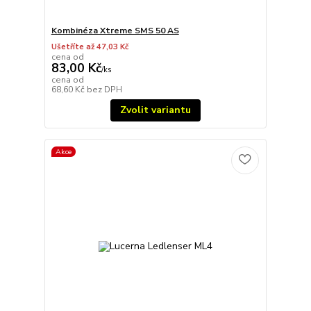
Kombinéza Xtreme SMS 50 AS
Ušetříte až 47,03 Kč
cena od
83,00 Kč
/
ks
cena od
68,60 Kč
bez DPH
Zvolit variantu
Akce