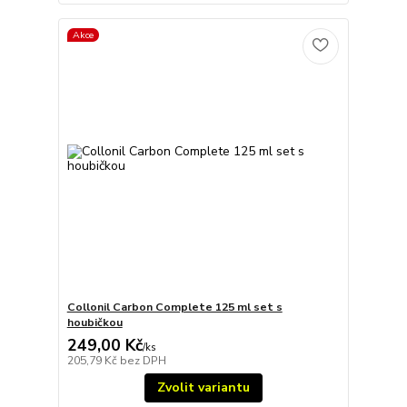
Akce
Collonil Carbon Complete 125 ml set s
houbičkou
249,00 Kč
/
ks
205,79 Kč
bez DPH
Zvolit variantu