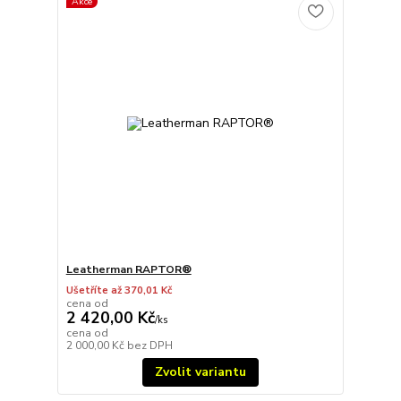
Akce
Leatherman RAPTOR®
Ušetříte až 370,01 Kč
cena od
2 420,00 Kč
/
ks
cena od
2 000,00 Kč
bez DPH
Zvolit variantu