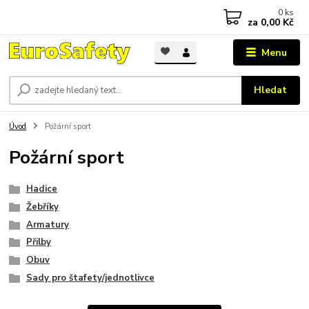
0
ks
za
0,00 Kč
Menu
Hledat
Úvod
Požární sport
Požární sport
Hadice
Žebříky
Armatury
Přilby
Obuv
Sady pro štafety/jednotlivce