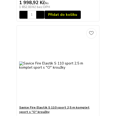
1 998,92 Kč
/
ks
1 652,00 Kč
bez DPH
Přidat do košíku
Savice Fire Elastik S 110 sport 2,5 m komplet
sport s "O" kroužky