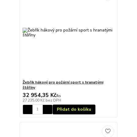
Žebřík hákový pro požární sport s hranatými
štěříny
32 954,35 Kč
/
ks
27 235,00 Kč
bez DPH
Přidat do košíku