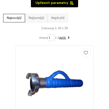
Upřesnit parametry
Nejnovější
Nejlevnější
Nejdražší
Zobrazuji 1-30 z 39
strana
z 2
další