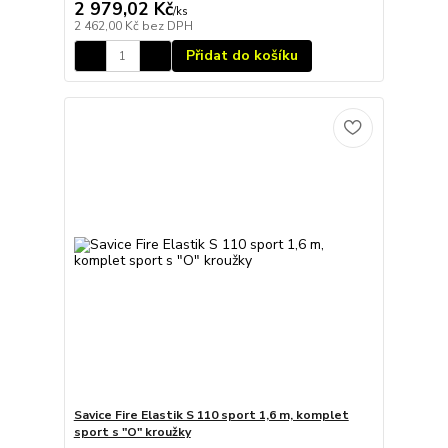
2 979,02 Kč
/
ks
2 462,00 Kč
bez DPH
Přidat do košíku
Savice Fire Elastik S 110 sport 1,6 m, komplet
sport s "O" kroužky