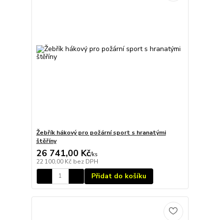
Žebřík hákový pro požární sport s hranatými
štěříny
26 741,00 Kč
/
ks
22 100,00 Kč
bez DPH
Přidat do košíku