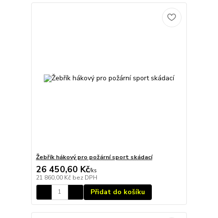
Žebřík hákový pro požární sport skádací
26 450,60 Kč
/
ks
21 860,00 Kč
bez DPH
Přidat do košíku