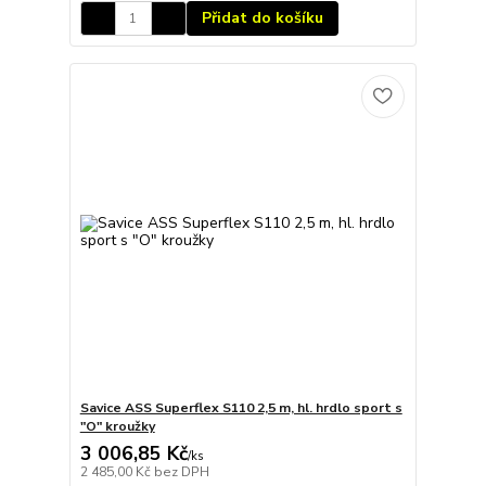
Přidat do košíku
Savice ASS Superflex S110 2,5 m, hl. hrdlo sport s
"O" kroužky
3 006,85 Kč
/
ks
2 485,00 Kč
bez DPH