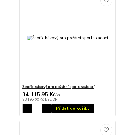
Žebřík hákový pro požární sport skádací
34 115,95 Kč
/
ks
28 195,00 Kč
bez DPH
Přidat do košíku