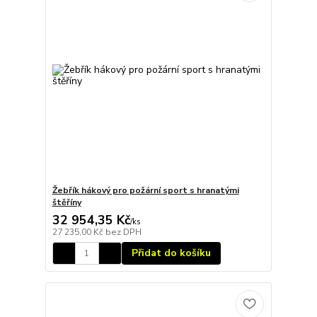
Žebřík hákový pro požární sport s hranatými
štěříny
32 954,35 Kč
/
ks
27 235,00 Kč
bez DPH
Přidat do košíku