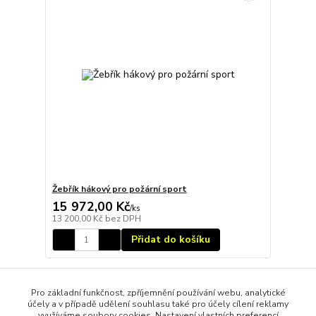
Žebřík hákový pro požární sport
15 972,00 Kč
/
ks
13 200,00 Kč
bez DPH
Přidat do košíku
Načíst další produkty (9)
Pro základní funkčnost, zpříjemnění používání webu, analytické
účely a v případě udělení souhlasu také pro účely cílení reklamy
strana
z 2
další
využíváme soubory cookies. Nastavení vlastních preferencí