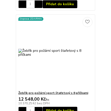
Přidat do košíku
Doprava ZDARMA
Žebřík pro požární sport štafetový s 8 příčkami
12 548,00 Kč
/
ks
10 370,25 Kč
bez DPH
Přidat do košíku