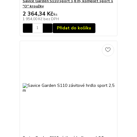
Savice Garden S110 sport 1,6 m, komplet sport s
"O" kroužky
2 364,34 Kč
/
ks
1 954,00 Kč
bez DPH
Přidat do košíku