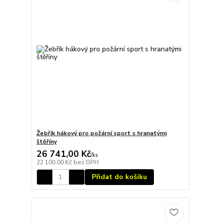
Žebřík hákový pro požární sport s hranatými
štěříny
26 741,00 Kč
/
ks
22 100,00 Kč
bez DPH
Přidat do košíku