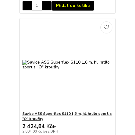
Přidat do košíku
Savice ASS Superflex S110 1,6 m, hl. hrdlo sport s
"O" kroužky
2 424,84 Kč
/
ks
2 004,00 Kč
bez DPH