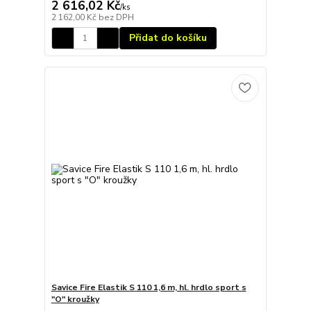
2 616,02 Kč
/
ks
2 162,00 Kč
bez DPH
Přidat do košíku
Savice Fire Elastik S 110 1,6 m, hl. hrdlo sport s
"O" kroužky