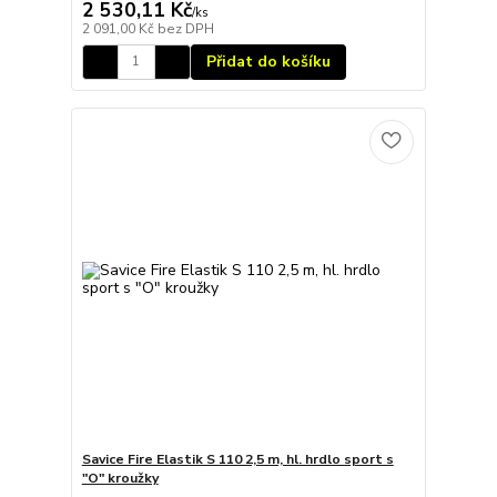
2 530,11 Kč
/
ks
2 091,00 Kč
bez DPH
Přidat do košíku
Savice Fire Elastik S 110 2,5 m, hl. hrdlo sport s
"O" kroužky