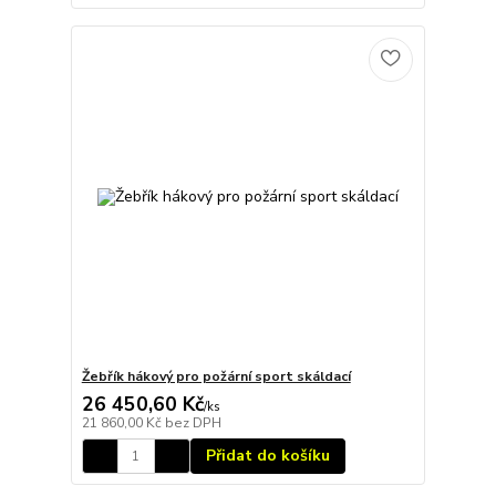
Žebřík hákový pro požární sport skáldací
26 450,60 Kč
/
ks
21 860,00 Kč
bez DPH
Přidat do košíku