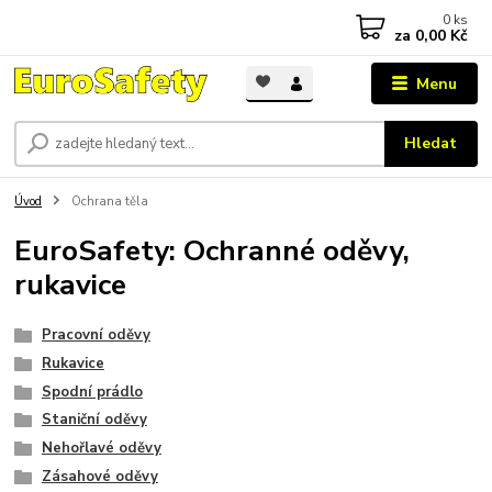
0
ks
za
0,00 Kč
Menu
Hledat
Úvod
Ochrana těla
EuroSafety: Ochranné oděvy,
rukavice
Pracovní oděvy
Rukavice
Spodní prádlo
Staniční oděvy
Nehořlavé oděvy
Zásahové oděvy