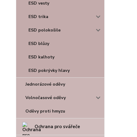
ESD vesty
ESD trika
ESD polokošile
ESD blůzy
ESD kalhoty
ESD pokrývky hlavy
Jednorázové oděvy
Volnočasové oděvy
Oděvy proti hmyzu
Ochrana pro svářeče