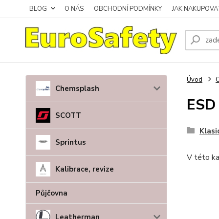
BLOG
O NÁS
OBCHODNÍ PODMÍNKY
JAK NAKUPOVA
Úvod
O
Chemsplash
ESD 
SCOTT
Klasi
Sprintus
V této ka
Kalibrace, revize
Půjčovna
Leatherman