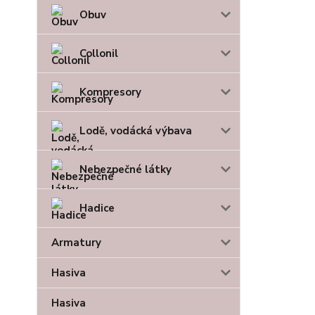
Obuv
Collonil
Kompresory
Lodě, vodácká výbava
Nebezpečné látky
Hadice
Armatury
Hasiva
Hasiva