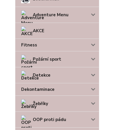
Adventure Menu
AKCE
Fitness
Požární sport
Detekce
Dekontaminace
Žebříky
OOP proti pádu