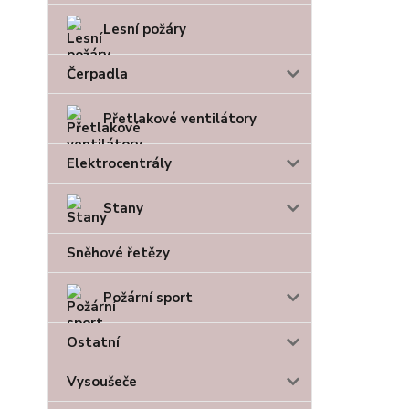
Lesní požáry
Čerpadla
Přetlakové ventilátory
Elektrocentrály
Stany
Sněhové řetězy
Požární sport
Ostatní
Vysoušeče