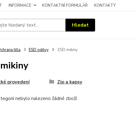
T
INFORMACE
KONTAKTNÍ FORMULÁŘ
KONTAKTY
Hledat
chrana těla
ESD oděvy
ESD mikiny
mikiny
cké provedení
Zip a kapsy
tegorii nebylo nalezeno žádné zboží.