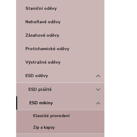
Staniční oděvy
Nehořlavé oděvy
Zásahové oděvy
Protichemické oděvy
Výstražné oděvy
ESD oděvy
ESD pláště
ESD mikiny
Klasické provedení
Zip a kapsy