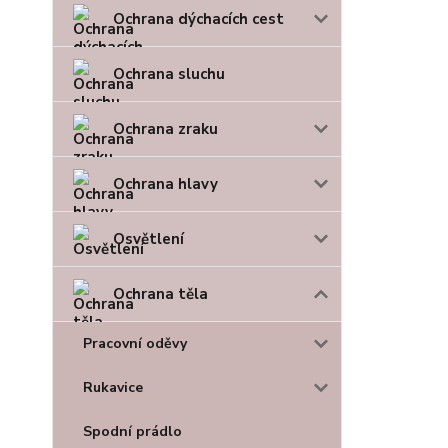
Ochrana dýchacích cest
Ochrana sluchu
Ochrana zraku
Ochrana hlavy
Osvětlení
Ochrana těla
Pracovní oděvy
Rukavice
Spodní prádlo