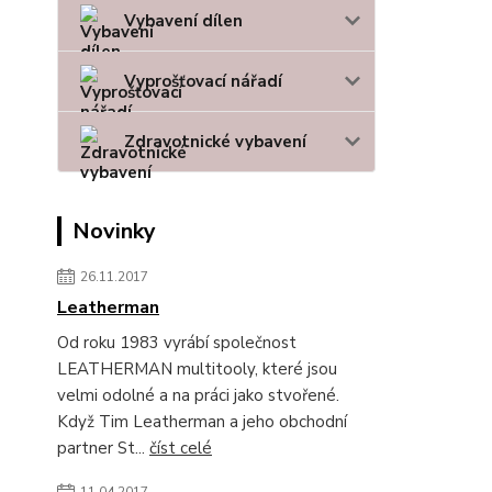
Vybavení dílen
Vyprošťovací nářadí
Zdravotnické vybavení
Novinky
26.11.2017
Leatherman
Od roku 1983 vyrábí společnost
LEATHERMAN multitooly, které jsou
velmi odolné a na práci jako stvořené.
Když Tim Leatherman a jeho obchodní
partner St...
číst celé
11.04.2017