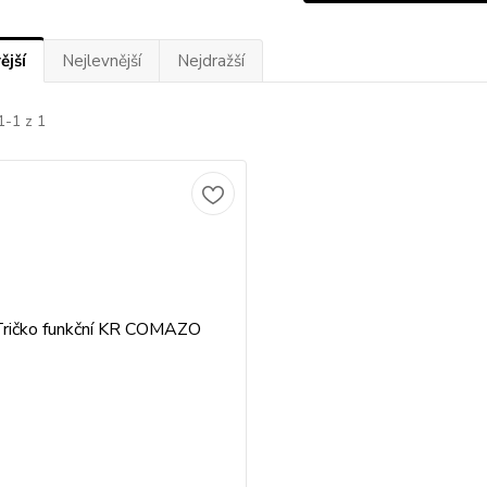
ější
Nejlevnější
Nejdražší
1-1 z 1