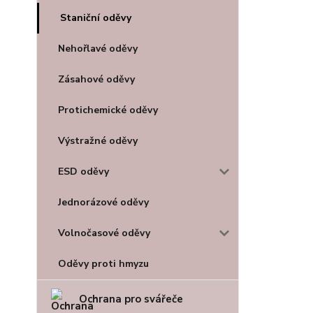
Staniční oděvy
Nehořlavé oděvy
Zásahové oděvy
Protichemické oděvy
Výstražné oděvy
ESD oděvy
Jednorázové oděvy
Volnočasové oděvy
Oděvy proti hmyzu
Ochrana pro svářeče