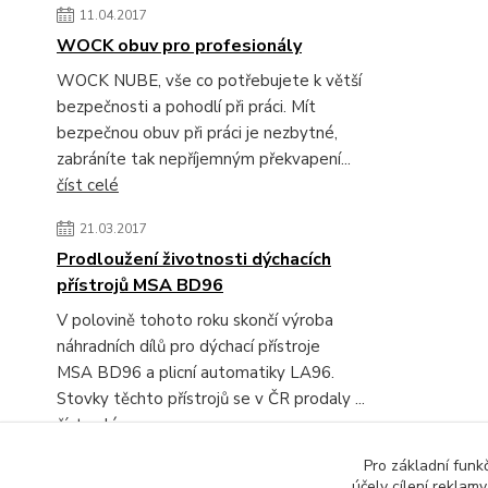
11.04.2017
WOCK obuv pro profesionály
WOCK NUBE, vše co potřebujete k větší
bezpečnosti a pohodlí při práci. Mít
bezpečnou obuv při práci je nezbytné,
zabráníte tak nepříjemným překvapení...
číst celé
21.03.2017
Prodloužení životnosti dýchacích
přístrojů MSA BD96
V polovině tohoto roku skončí výroba
náhradních dílů pro dýchací přístroje
MSA BD96 a plicní automatiky LA96.
Stovky těchto přístrojů se v ČR prodaly ...
číst celé
Pro základní funk
Zobrazit všechny novinky
účely cílení reklam