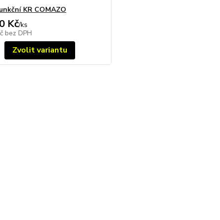
 funkční KR COMAZO
0 Kč
/
ks
Kč
bez DPH
Zvolit variantu