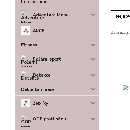
Adventure Menu
Nejnov
AKCE
Zobrazuji 
Fitness
Požární sport
Detekce
Dekontaminace
Žebříky
OOP proti pádu