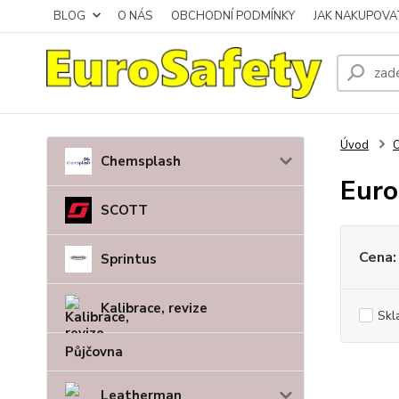
BLOG
O NÁS
OBCHODNÍ PODMÍNKY
JAK NAKUPOVA
Úvod
O
Chemsplash
Euro
SCOTT
Cena:
Sprintus
Kalibrace, revize
Skl
Půjčovna
Leatherman