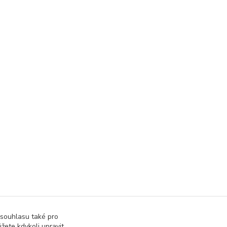
 souhlasu také pro
žete kdykoli upravit