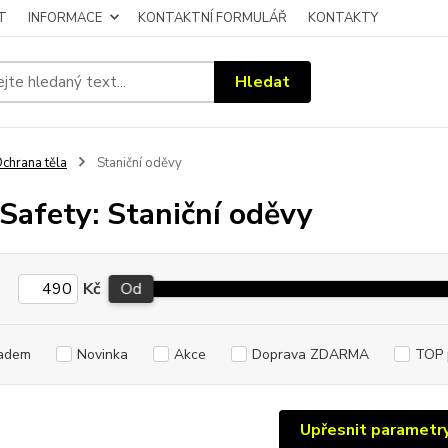
T
INFORMACE
KONTAKTNÍ FORMULÁŘ
KONTAKTY
Hledat
chrana těla
Staniční oděvy
Safety: Staniční oděvy
Kč
Od
adem
Novinka
Akce
Doprava ZDARMA
TOP 
Upřesnit parametr