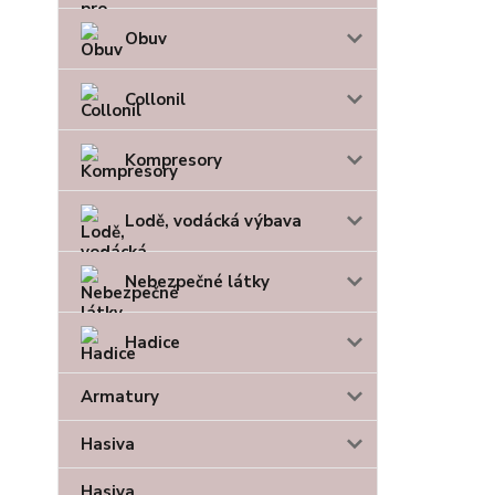
Obuv
Collonil
Kompresory
Lodě, vodácká výbava
Nebezpečné látky
Hadice
Armatury
Hasiva
Hasiva