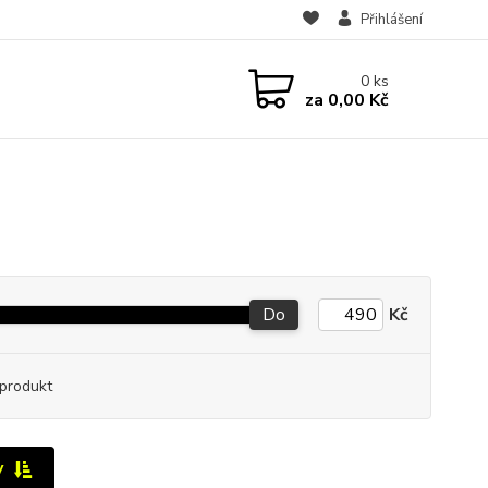
Přihlášení
0
ks
za
0,00 Kč
Do
Kč
produkt
y