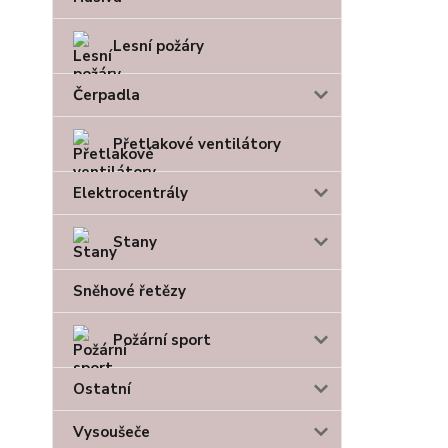
Lesní požáry
Čerpadla
Přetlakové ventilátory
Elektrocentrály
Stany
Sněhové řetězy
Požární sport
Ostatní
Vysoušeče