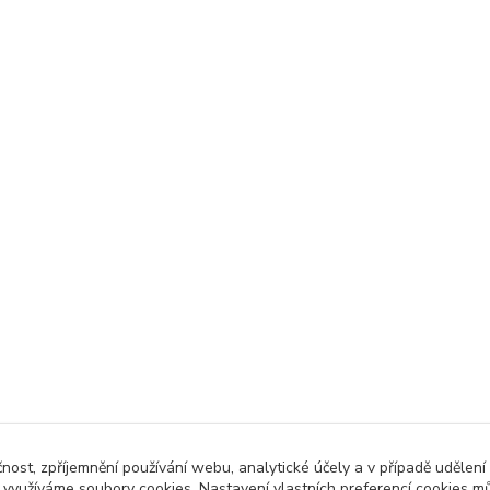
čnost, zpříjemnění používání webu, analytické účely a v případě udělení
y využíváme soubory cookies. Nastavení vlastních preferencí cookies mů