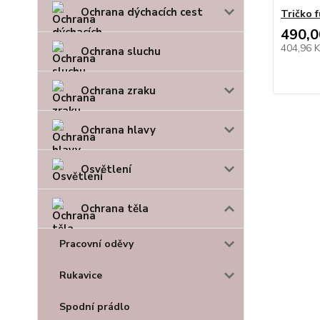
Ochrana dýchacích cest
Tričko
490,0
404,96 
Ochrana sluchu
Ochrana zraku
Ochrana hlavy
Osvětlení
Ochrana těla
Pracovní oděvy
Rukavice
Spodní prádlo