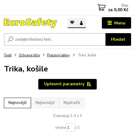
0
ks
za
0,00 Kč
Menu
Hledat
Úvod
Ochrana těla
Pracovní oděvy
Trika, košile
Trika, košile
Upřesnit parametry
Nejnovější
Nejlevnější
Nejdražší
Zobrazuji 1-3 z 3
strana
z 1