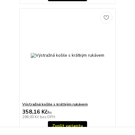
Výstražná košile s krátkým rukávem
358,16 Kč
/
ks
296,00 Kč
bez DPH
Zvolit variantu