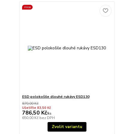
Akce
ESD polokošile dlouhé rukávy ESD130
870,00 Kč
Ušetříte 83,50 Kč
786,50 Kč
/
ks
650,00 Kč
bez DPH
Zvolit variantu