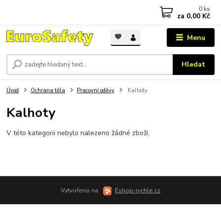
0
ks
za
0,00 Kč
Menu
Hledat
Úvod
Ochrana těla
Pracovní oděvy
Kalhoty
Kalhoty
V této kategorii nebylo nalezeno žádné zboží.
Vytvořeno na
Eshop-rychle.cz