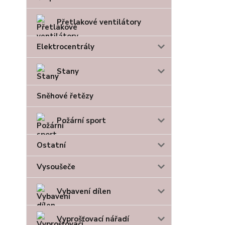
Přetlakové ventilátory
Elektrocentrály
Stany
Sněhové řetězy
Požární sport
Ostatní
Vysoušeče
Vybavení dílen
Vyprošťovací nářadí