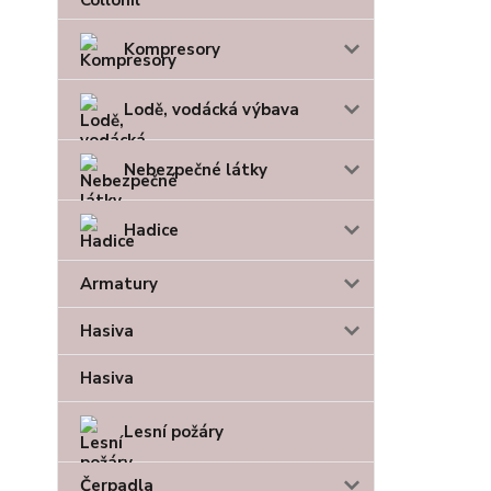
Kompresory
Lodě, vodácká výbava
Nebezpečné látky
Hadice
Armatury
Hasiva
Hasiva
Lesní požáry
Čerpadla