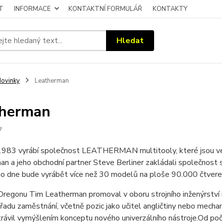
T
INFORMACE
KONTAKTNÍ FORMULÁŘ
KONTAKTY
Hledat
ovinky
Leatherman
therman
7
1983 vyrábí společnost LEATHERMAN multitooly, které jsou velm
n a jeho obchodní partner Steve Berliner zakládali společnost 
o dne bude vyrábět více než 30 modelů na ploše 90.000 čtvereč
regonu Tim Leatherman promoval v oboru strojního inženýrství 
 řadu zaměstnání, včetně pozic jako učitel angličtiny nebo mechan
rávil vymýšlením konceptu nového univerzálního nástroje.Od počá