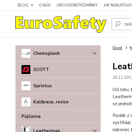
BLOG
O NÁS
OBCHODNÍ PODMÍNKY
JAK NAKUPOVA
Úvod
N
Chemsplash
Lea
SCOTT
26.11.201
Sprintus
Od roku 
Leatherma
Kalibrace, revize
se jednoh
Rodák z O
Půjčovna
vystřídal
nakonec t
Leatherman