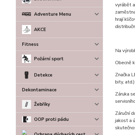
vyrábět a
zaměstnan
Adventure Menu
hrají klí
distribuční
AKCE
Fitness
Na výrob
Požární sport
Obecně k
Značka LE
Detekce
bity, atd
Dekontaminace
Záruka s
servisníh
Žebříky
Záruční d
OOP proti pádu
jakost a 
skutečnos
Ochrana dýchacích cest