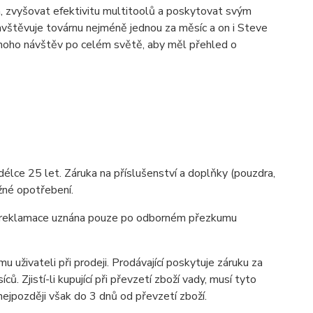
ám, zvyšovat efektivitu multitoolů a poskytovat svým
avštěvuje továrnu nejméně jednou za měsíc a on i Steve
 mnoho návštěv po celém světě, aby měl přehled o
ce 25 let. Záruka na příslušenství a doplňky (pouzdra,
žné opotřebení.
je reklamace uznána pouze po odborném přezkumu
 uživateli při prodeji. Prodávající poskytuje záruku za
 Zjistí-li kupující při převzetí zboží vady, musí tyto
ejpozději však do 3 dnů od převzetí zboží.