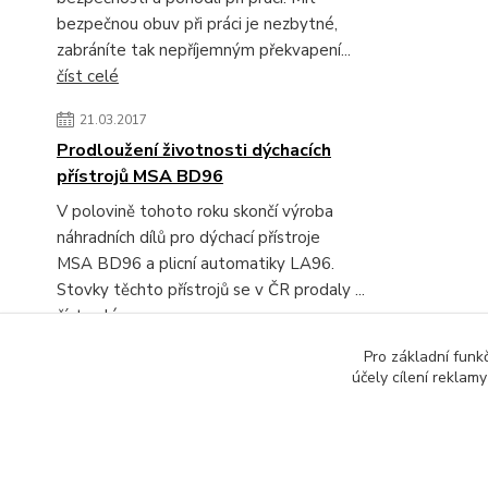
bezpečnou obuv při práci je nezbytné,
zabráníte tak nepříjemným překvapení...
číst celé
21.03.2017
Prodloužení životnosti dýchacích
přístrojů MSA BD96
V polovině tohoto roku skončí výroba
náhradních dílů pro dýchací přístroje
MSA BD96 a plicní automatiky LA96.
Stovky těchto přístrojů se v ČR prodaly ...
číst celé
Pro základní funk
Zobrazit všechny novinky
účely cílení reklam