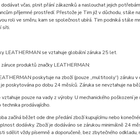
 dodávat včas, plnit přání zákazníků a naslouchat jejich potřeb
cům příjemné prostředí. Přestože je Tim již v důchodu, stále n
čovou roli ve směru, kam se společnost ubírá. Tim podniká stále
 síti.
ky LEATHERMAN se vztahuje globální záruka 25 let.
 záruce produktů značky LEATHERMAN:
ATHERMAN poskytuje na zboží (pouze „multitooly“) záruku v dél
.) je poskytována po dobu 24 měsíců. Záruka se nevztahuje na bě
e vztahuje pouze na vady z výroby. U mechanického poškození 
o technika prodávajícího.
oba začíná běžet ode dne předání zboží kupujícímu nebo konečnému
úplnost dodávky. Zboží je dodáváno se zárukou minimálně 24 měsíců.
ti sdělit vždy písemně a doporučeně, bez zbytečného odkladu, n