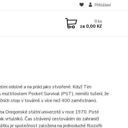
Přihlášení
0
ks
za
0,00 Kč
i odolné a na práci jako stvořené. Když Tim
s multitoolem Pocket Survival (PST), neměli tušení, že
ních stop v továrně s více než 400 zaměstnanci.
na Oregonské státní univerzitě v roce 1970. Poté
ik vrtulníků. Čas strávený cestováním do zahraničí
tku je společnost založena na jednoduché filozofii: