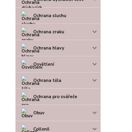
Ochrana sluchu
Ochrana zraku
Ochrana hlavy
Osvětlení
Ochrana těla
Ochrana pro svářeče
Obuv
Collonil