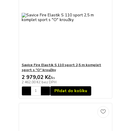
Savice Fire Elastik S 110 sport 2,5 m komplet
sport s "O" kroužky
2 979,02 Kč
/
ks
2 462,00 Kč
bez DPH
Přidat do košíku