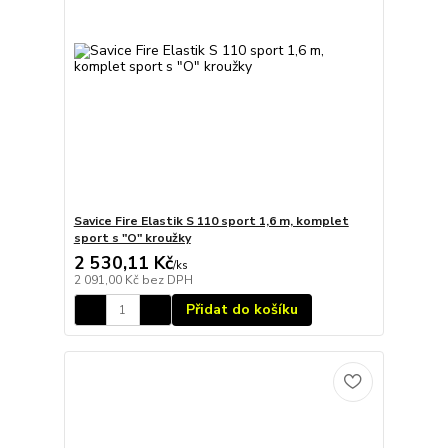
Savice Fire Elastik S 110 sport 1,6 m, komplet
sport s "O" kroužky
2 530,11 Kč
/
ks
2 091,00 Kč
bez DPH
Přidat do košíku