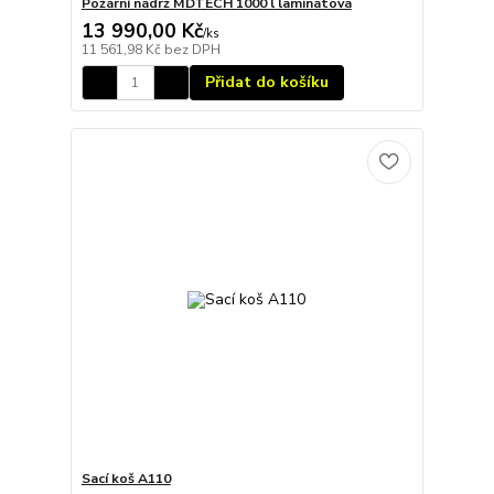
Požární nádrž MDTECH 1000 l laminátová
13 990,00 Kč
/
ks
11 561,98 Kč
bez DPH
Přidat do košíku
Sací koš A110