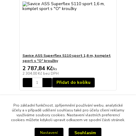
Savice ASS Superflex S110 sport 1,6 m, komplet
sport s "O" kroužky
2 787,84 Kč
/
ks
2 304,00 Kč
bez DPH
Přidat do košíku
Načíst další produkty (21)
Pro základní funkčnost, zpříjemnění používání webu, analytické
účely a v případě udělení souhlasu také pro účely cílení reklamy
strana
z 2
další
využíváme soubory cookies. Nastavení vlastních preferencí
cookies můžete kdykoli upravit odkazem ve spodní části stránek.
Souhlasím
Nastavení