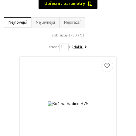
Upřesnit parametry
Nejnovější
Nejlevnější
Nejdražší
Zobrazuji 1-30 z 51
strana
z 2
další