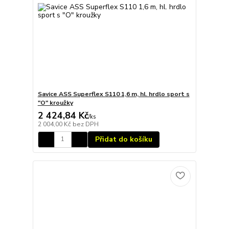
Savice ASS Superflex S110 1,6 m, hl. hrdlo sport s
"O" kroužky
2 424,84 Kč
/
ks
2 004,00 Kč
bez DPH
Přidat do košíku