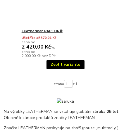
Leatherman RAPTOR®
Ušetříte až 370,01 Kč
cena od
2 420,00 Kč
/
ks
cena od
2 000,00 Kč
bez DPH
Zvolit variantu
strana
z 1
Na výrobky LEATHERMAN se vztahuje globální
záruka 25 let
.
Obecně k záruce produktů značky LEATHERMAN:
Značka LEATHERMAN poskytuje na zboží (pouze „multitooly“)