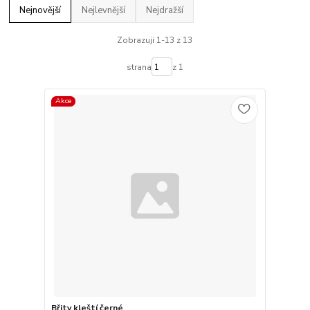
Nejnovější
Nejlevnější
Nejdražší
Zobrazuji 1-13 z 13
strana
z 1
Akce
Břity kleští černé