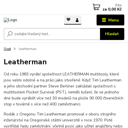
0
ks
za
0,00 Kč
Menu
Hledat
Úvod
Leatherman
Leatherman
Od roku 1983 vyrábí společnost LEATHERMAN multitooly, které
jsou velmi odolné a na práci jako stvořené. Když Tim Leatherman
a jeho obchodní partner Steve Berliner zakládali společnost s
multitoolem Pocket Survival (PST), neměli tušení, že se jednoho
dne bude vyrábět více než 30 modelů na ploše 90 000 čtverečních
stop v továrně s více než 400 zaměstnanci.
Rodák z Oregonu Tim Leatherman promoval v oboru strojního
inženýrství na Oregonské státní univerzitě v roce 1970. Poté
vystřídal řadu zaměstnání, včetně pozic jako učitel angličtiny nebo