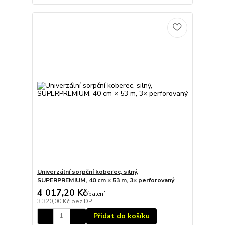
Univerzální sorpční koberec, silný,
SUPERPREMIUM, 40 cm × 53 m, 3× perforovaný
4 017,20 Kč
/
balení
3 320,00 Kč
bez DPH
Přidat do košíku