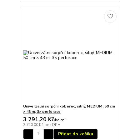
Univerzální sorpční koberec, silný, MEDIUM, 50 cm
× 43 m, 3× perforace
3 291,20 Kč
/
balení
2 720,00 Kč
bez DPH
Přidat do košíku