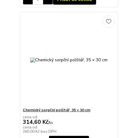
Chemický sorpční polštář, 35 × 30 cm
cena od
314,60 Kč
/
ks
cena od
260,00 Kč
bez DPH