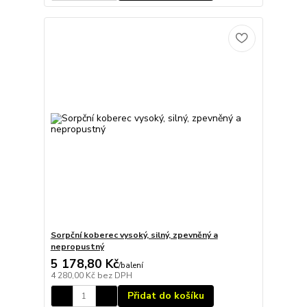
Sorpční koberec vysoký, silný, zpevněný a
nepropustný
5 178,80 Kč
/
balení
4 280,00 Kč
bez DPH
Přidat do košíku