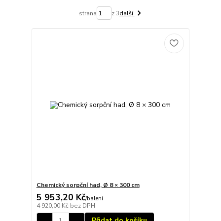
strana
z 3
další
Chemický sorpční had, Ø 8 × 300 cm
5 953,20 Kč
/
balení
4 920,00 Kč
bez DPH
Přidat do košíku