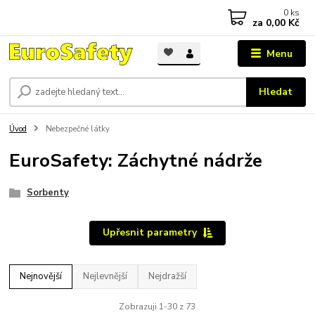
0
ks
za
0,00 Kč
Menu
Hledat
Úvod
Nebezpečné látky
EuroSafety: Záchytné nádrže
Sorbenty
Upřesnit parametry
Nejnovější
Nejlevnější
Nejdražší
Zobrazuji 1-30 z 73