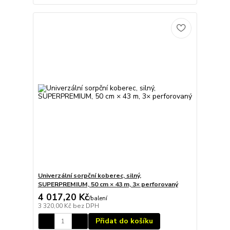
Univerzální sorpční koberec, silný,
SUPERPREMIUM, 50 cm × 43 m, 3× perforovaný
4 017,20 Kč
/
balení
3 320,00 Kč
bez DPH
Přidat do košíku