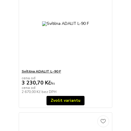
Svítilna ADALIT L-90 F
cena od
3 230,70 Kč
/
ks
cena od
2 670,00 Kč
bez DPH
Zvolit variantu