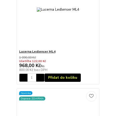
Lucerna Ledlenser ML4
1 090,00 Kč
Ušetříte 122,00 Kč
968,00 Kč
/
ks
800,00 Kč
bez DPH
Přidat do košíku
Novinka
Doprava ZDARMA