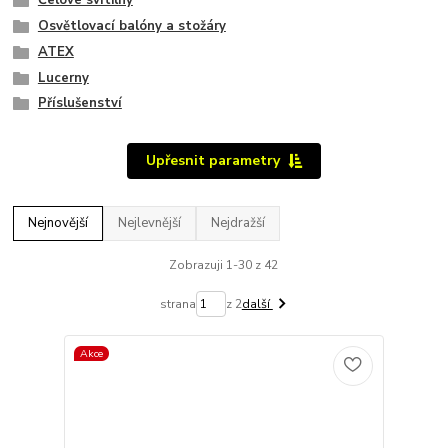
Čelové svítilny
Osvětlovací balóny a stožáry
ATEX
Lucerny
Příslušenství
Upřesnit parametry
Nejnovější
Nejlevnější
Nejdražší
Zobrazuji 1-30 z 42
strana
z 2
další
Akce