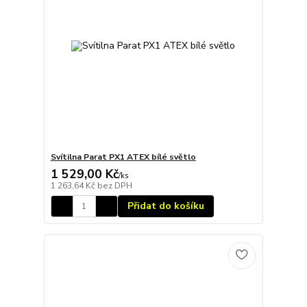
Svítilna Parat PX1 ATEX bílé světlo
1 529,00 Kč
/
ks
1 263,64 Kč
bez DPH
Přidat do košíku