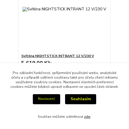
Svítilna NIGHTSTICK INTRANT 12 V/230 V
5 619,00 Kč
/
ks
4 643,80 Kč
bez DPH
Pro základní funkčnost, zpříjemnění používání webu, analytické
Přidat do košíku
účely a v případě udělení souhlasu také pro účely cílení reklamy
využíváme soubory cookies. Nastavení vlastních preferencí
cookies můžete kdykoli upravit odkazem ve spodní části stránek.
Načíst další produkty (12)
Souhlasím
Nastavení
strana
z 2
další
Souhlas můžete odmítnout
zde
.
Na výrobky LEDLENSER se vztahuje záruka 2 roky. Kterou lze po
zaregistrování produktu prodloužit na 7 let.