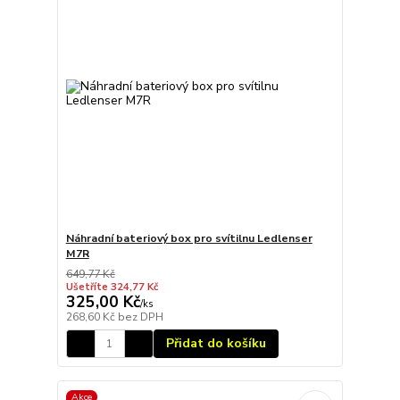
Náhradní bateriový box pro svítilnu Ledlenser
M7R
649,77 Kč
Ušetříte 324,77 Kč
325,00 Kč
/
ks
268,60 Kč
bez DPH
Přidat do košíku
Akce