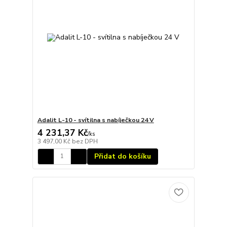
Adalit L-10 - svítilna s nabíječkou 24 V
4 231,37 Kč
/
ks
3 497,00 Kč
bez DPH
Přidat do košíku