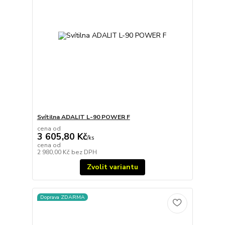
Svítilna ADALIT L-90 POWER F
cena od
3 605,80 Kč
/
ks
cena od
2 980,00 Kč
bez DPH
Zvolit variantu
Doprava ZDARMA