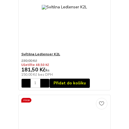
Svítilna Ledlenser K2L
230,00 Kč
Ušetříte 48,50 Kč
181,50 Kč
/
ks
150,00 Kč
bez DPH
Přidat do košíku
Akce