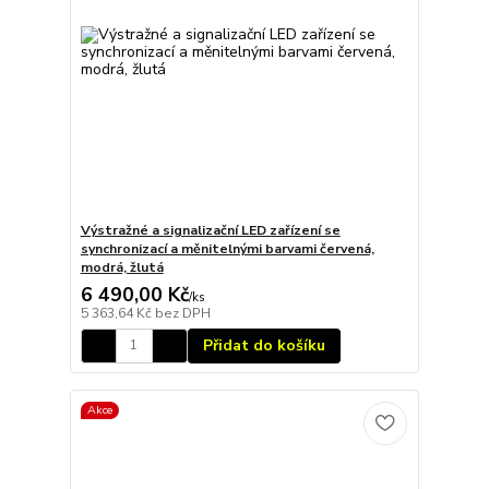
Výstražné a signalizační LED zařízení se
synchronizací a měnitelnými barvami červená,
modrá, žlutá
6 490,00 Kč
/
ks
5 363,64 Kč
bez DPH
Přidat do košíku
Akce