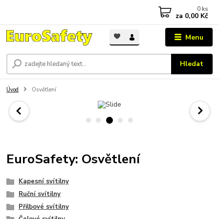
0
ks
za
0,00 Kč
Menu
Hledat
Úvod
Osvětlení
EuroSafety: Osvětlení
Kapesní svítilny
Ruční svítilny
Přilbové svítilny