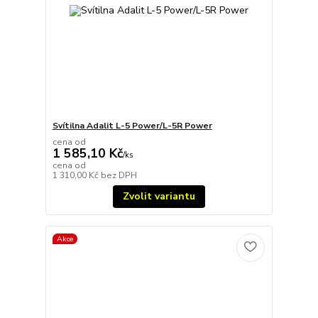
Svítilna Adalit L-5 Power/L-5R Power
cena od
1 585,10 Kč
/
ks
cena od
1 310,00 Kč
bez DPH
Zvolit variantu
Akce