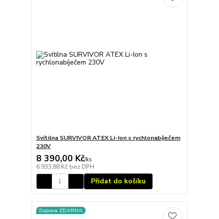
Svítilna SURVIVOR ATEX Li-Ion s rychlonabíječem
230V
8 390,00 Kč
/
ks
6 933,88 Kč
bez DPH
Přidat do košíku
Doprava ZDARMA