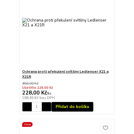
Ochrana proti překulení svítilny Ledlenser X21 a
X21R
456,00 Kč
Ušetříte 228,00 Kč
228,00 Kč
/
ks
188,43 Kč
bez DPH
Přidat do košíku
Akce