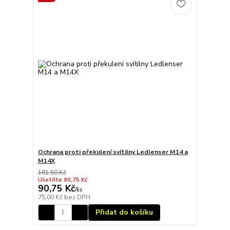
Ochrana proti překulení svítilny Ledlenser M14 a
M14X
181,50 Kč
Ušetříte 90,75 Kč
90,75 Kč
/
ks
75,00 Kč
bez DPH
Přidat do košíku