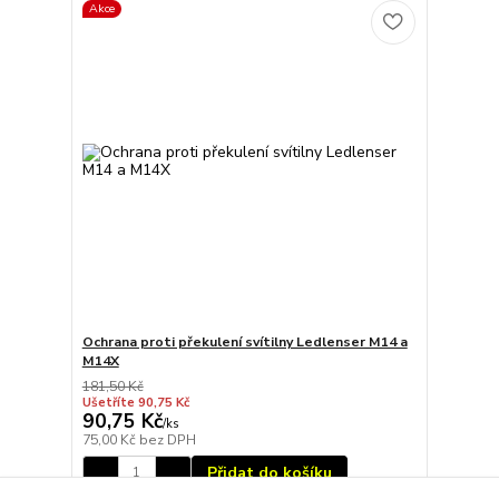
Akce
Ochrana proti překulení svítilny Ledlenser M14 a
M14X
181,50 Kč
Ušetříte 90,75 Kč
90,75 Kč
/
ks
75,00 Kč
bez DPH
Přidat do košíku