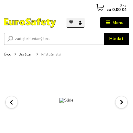
0
ks
za
0,00 Kč
Menu
Hledat
Úvod
Osvětlení
Příslušenství