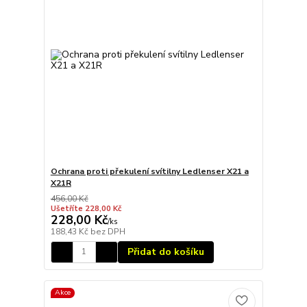
Ochrana proti překulení svítilny Ledlenser X21 a
X21R
456,00 Kč
Ušetříte 228,00 Kč
228,00 Kč
/
ks
188,43 Kč
bez DPH
Přidat do košíku
Akce