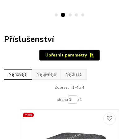
Příslušenství
Upřesnit parametry
Nejnovější
Nejlevnější
Nejdražší
Zobrazuji 1-4 z 4
strana
z 1
Akce