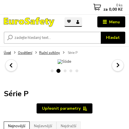
0
ks
za
0,00 Kč
Menu
Hledat
Úvod
Osvětlení
Ruční svítilny
Série P
Série P
Upřesnit parametry
Nejnovější
Nejlevnější
Nejdražší