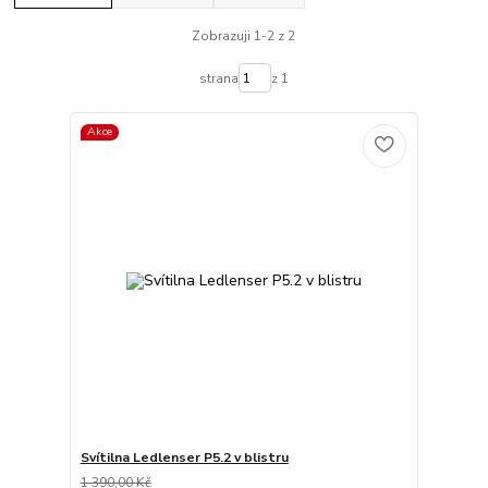
Zobrazuji 1-2 z 2
strana
z 1
Akce
Svítilna Ledlenser P5.2 v blistru
1 390,00 Kč