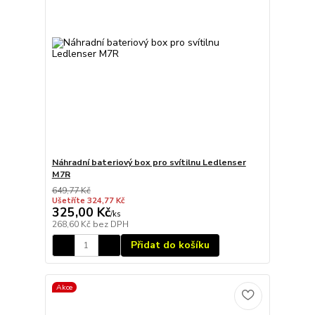
Náhradní bateriový box pro svítilnu Ledlenser
M7R
649,77 Kč
Ušetříte 324,77 Kč
325,00 Kč
/
ks
268,60 Kč
bez DPH
Přidat do košíku
Akce