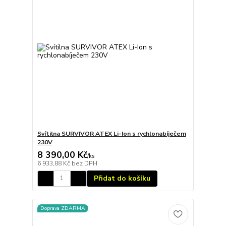
Svítilna SURVIVOR ATEX Li-Ion s rychlonabíječem
230V
8 390,00 Kč
/
ks
6 933,88 Kč
bez DPH
Přidat do košíku
Doprava ZDARMA