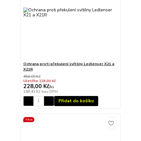
Ochrana proti překulení svítilny Ledlenser X21 a
X21R
456,00 Kč
Ušetříte 228,00 Kč
228,00 Kč
/
ks
188,43 Kč
bez DPH
Přidat do košíku
Akce