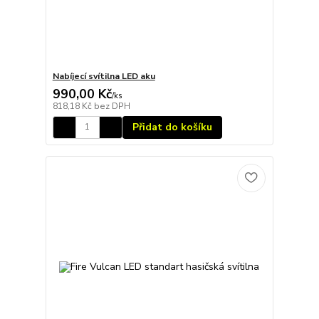
Nabíjecí svítilna LED aku
990,00 Kč
/
ks
818,18 Kč
bez DPH
Přidat do košíku