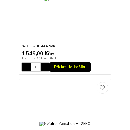
Svítilna HL 4AA WK
1 549,00 Kč
/
ks
1 280,17 Kč
bez DPH
Přidat do košíku