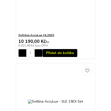
Svítilna AccuLux HL25EX
10 190,00 Kč
/
ks
8 421,49 Kč
bez DPH
Přidat do košíku