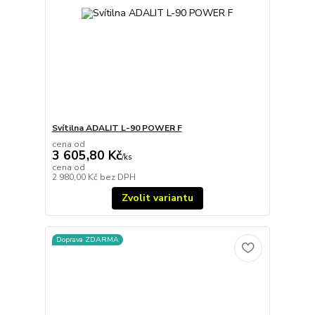
Svítilna ADALIT L-90 POWER F
cena od
3 605,80 Kč
/
ks
cena od
2 980,00 Kč
bez DPH
Zvolit variantu
Doprava ZDARMA