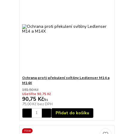
Ochrana proti překulení svítilny Ledlenser M14 a
M14X
181,50 Kč
Ušetříte 90,75 Kč
90,75 Kč
/
ks
75,00 Kč
bez DPH
Přidat do košíku
Akce