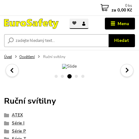
0
ks
za
0,00 Kč
Menu
Hledat
Úvod
Osvětlení
Ruční svítilny
Ruční svítilny
ATEX
Série I
Série P