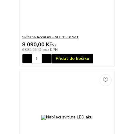
Svítilna AccuLux - SLE 15EX Set
8 090,00 Kč
/
ks
6 685,95 Kč
bez DPH
Přidat do košíku