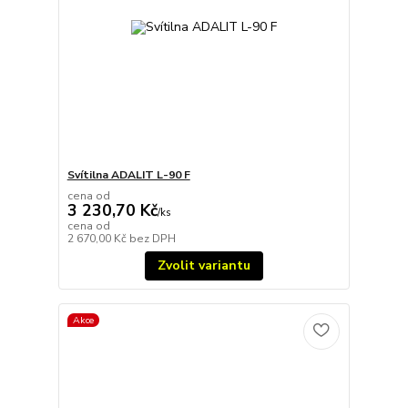
Svítilna ADALIT L-90 F
cena od
3 230,70 Kč
/
ks
cena od
2 670,00 Kč
bez DPH
Zvolit variantu
Akce