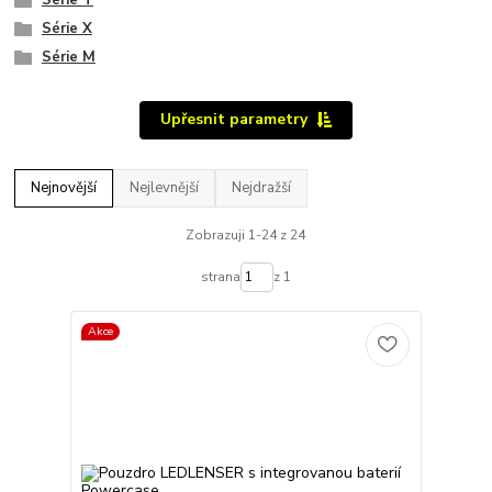
Série T
Série X
Série M
Upřesnit parametry
Nejnovější
Nejlevnější
Nejdražší
Zobrazuji 1-24 z 24
strana
z 1
Akce