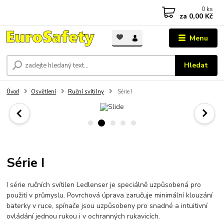
0
ks
za
0,00 Kč
Menu
Hledat
Úvod
Osvětlení
Ruční svítilny
Série I
Série I
I série ručních svítilen Ledlenser je speciálně uzpůsobená pro
použití v průmyslu. Povrchová úprava zaručuje minimální klouzání
baterky v ruce, spínače jsou uzpůsobeny pro snadné a intuitivní
ovládání jednou rukou i v ochranných rukavicích.