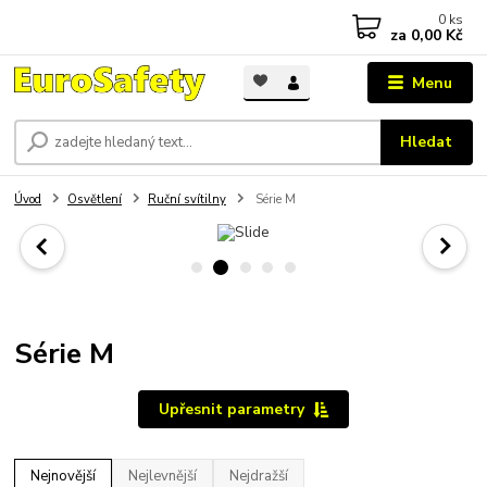
0
ks
za
0,00 Kč
Menu
Hledat
Úvod
Osvětlení
Ruční svítilny
Série M
Série M
Upřesnit parametry
Nejnovější
Nejlevnější
Nejdražší