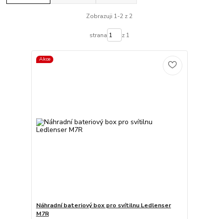
Zobrazuji 1-2 z 2
strana
z 1
Akce
Náhradní bateriový box pro svítilnu Ledlenser
M7R