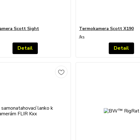
mera Scott Sight
Termokamera Scott X190
/
ks
Detail
Detail