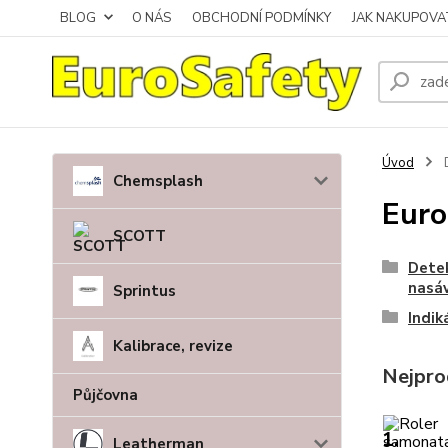
BLOG
O NÁS
OBCHODNÍ PODMÍNKY
JAK NAKUPOVA
Úvod
Chemsplash
Euro
SCOTT
Detek
nasá
Sprintus
Indik
Kalibrace, revize
Nejpro
Půjčovna
1.
Leatherman