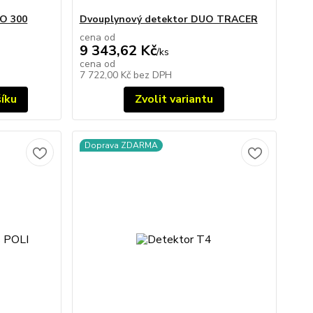
RO 300
Dvouplynový detektor DUO TRACER
cena od
9 343,62 Kč
/
ks
cena od
7 722,00 Kč
bez DPH
šíku
Zvolit variantu
Doprava ZDARMA