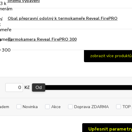
jinému vybavení
Obal přepravní odolný k termokameře Reveal FirePRO
Termokamera Reveal FirePRO 300
zobrazit více produktů
Kč
Od
adem
Novinka
Akce
Doprava ZDARMA
TOP 
Upřesnit parametr