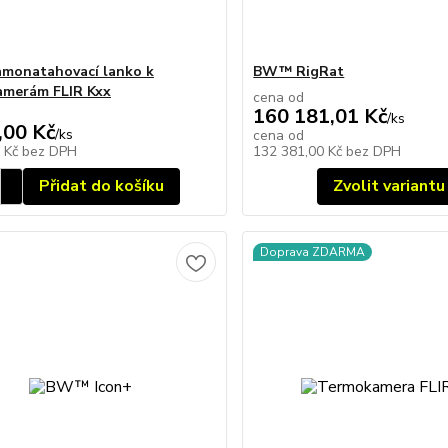
amonatahovací lanko k
BW™ RigRat
amerám FLIR Kxx
cena od
160 181,01 Kč
/
ks
,00 Kč
/
ks
cena od
0 Kč
bez DPH
132 381,00 Kč
bez DPH
Přidat do košíku
Zvolit variantu
Doprava ZDARMA