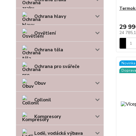
Termok
Ochrana hlavy
29 99
24 785,
Osvětlení
Ochrana těla
Novinka
Ochrana pro svářeče
Doprav
Obuv
Collonil
Kompresory
Lodě, vodácká výbava