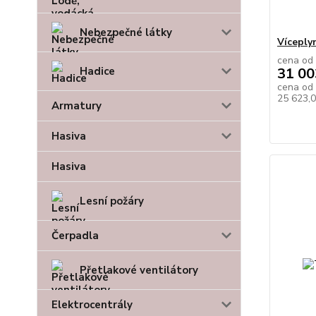
Nebezpečné látky
Vícepl
cena od
Hadice
31 00
cena od
25 623,
Armatury
Hasiva
Hasiva
Lesní požáry
Čerpadla
Přetlakové ventilátory
Elektrocentrály