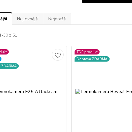
ější
Nejlevnější
Nejdražší
1-30 z 51
dukt
TOP produkt
Doprava ZDARMA
a ZDARMA