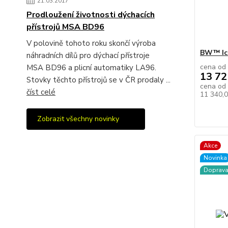
21.03.2017
Prodloužení životnosti dýchacích
přístrojů MSA BD96
V polovině tohoto roku skončí výroba
BW™ Ic
náhradních dílů pro dýchací přístroje
cena od
MSA BD96 a plicní automatiky LA96.
13 72
Stovky těchto přístrojů se v ČR prodaly ...
cena od
číst celé
11 340,
Zobrazit všechny novinky
Akce
Novinka
Doprav