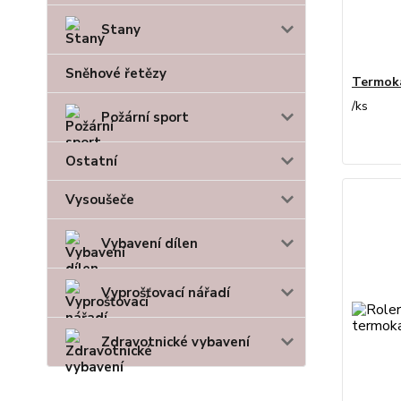
Stany
Sněhové řetězy
Termoka
/
ks
Požární sport
Ostatní
Vysoušeče
Vybavení dílen
Vyprošťovací nářadí
Zdravotnické vybavení