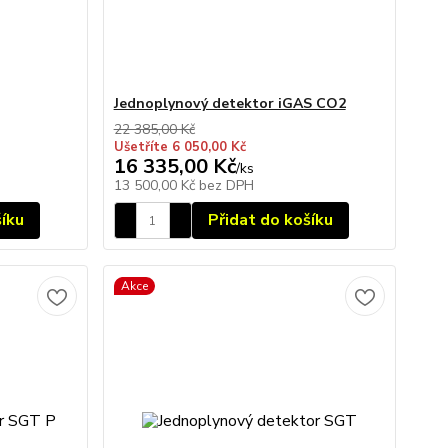
Jednoplynový detektor iGAS CO2
22 385,00 Kč
Ušetříte 6 050,00 Kč
16 335,00 Kč
/
ks
13 500,00 Kč
bez DPH
šíku
Přidat do košíku
Akce