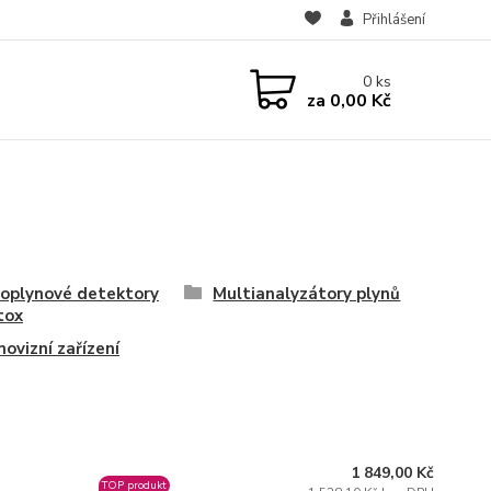
Přihlášení
0
ks
za
0,00 Kč
oplynové detektory
Multianalyzátory plynů
tox
ovizní zařízení
1 849,00 Kč
TOP produkt