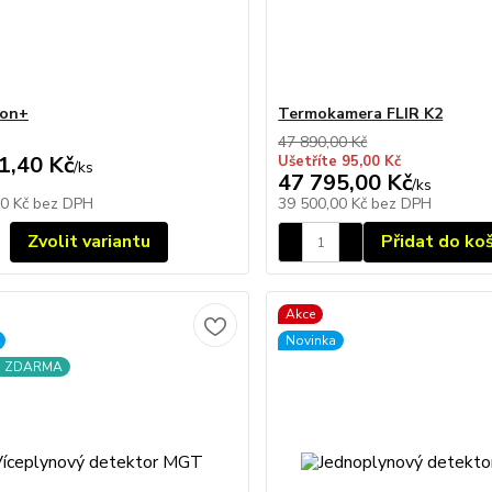
on+
Termokamera FLIR K2
47 890,00 Kč
1,40 Kč
Ušetříte 95,00 Kč
/
ks
47 795,00 Kč
/
ks
00 Kč
bez DPH
39 500,00 Kč
bez DPH
Zvolit variantu
Přidat do ko
Akce
Novinka
a ZDARMA