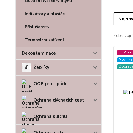
Multianalyzátory plynů
Indikátory a hlásiče
Nejnov
Příslušenství
Zobrazuji 
Termovizní zařízení
TOP pro
Dekontaminace
Novinka
Doprav
Žebříky
OOP proti pádu
Ochrana dýchacích cest
Ochrana sluchu
Ochrana zraku