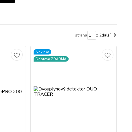
strana
z 2
další
Novinka
Doprava ZDARMA