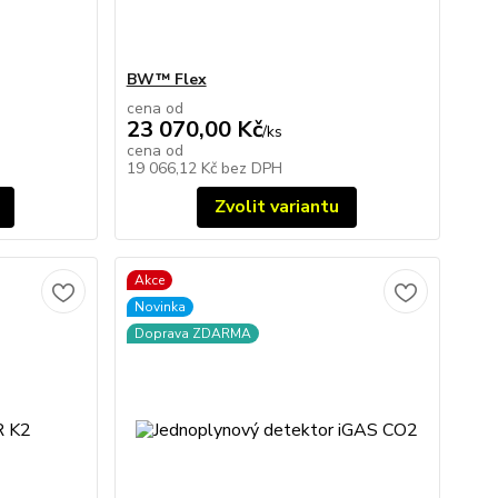
BW™ Flex
cena od
23 070,00 Kč
/
ks
cena od
19 066,12 Kč
bez DPH
Zvolit variantu
Akce
Novinka
Doprava ZDARMA