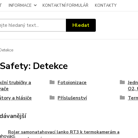
T
INFORMACE
KONTAKTNÍ FORMULÁŘ
KONTAKTY
Hledat
Detekce
Safety: Detekce
ční trubičky a
Fotoionizace
Jedn
vače
O2, 
átory a hlásiče
Příslušenství
Term
dávanější
Roler samonatahovací lanko RT3 k termokamerám a