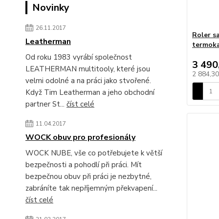
Novinky
26.11.2017
Roler s
Leatherman
termok
Od roku 1983 vyrábí společnost
3 490
LEATHERMAN multitooly, které jsou
2 884,3
velmi odolné a na práci jako stvořené.
Když Tim Leatherman a jeho obchodní
partner St...
číst celé
11.04.2017
WOCK obuv pro profesionály
WOCK NUBE, vše co potřebujete k větší
bezpečnosti a pohodlí při práci. Mít
bezpečnou obuv při práci je nezbytné,
zabráníte tak nepříjemným překvapení...
číst celé