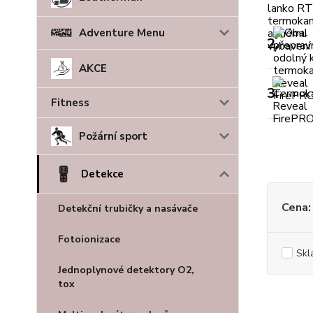
Adventure Menu
2.
AKCE
3.
Fitness
Požární sport
Detekce
Cena:
Detekční trubičky a nasávače
Fotoionizace
Skl
Jednoplynové detektory O2,
tox