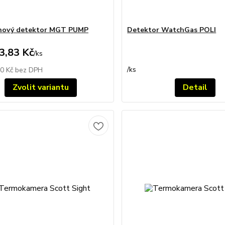
ynový detektor MGT PUMP
Detektor WatchGas POLI
3,83 Kč
/
ks
/
ks
00 Kč
bez DPH
Zvolit variantu
Detail