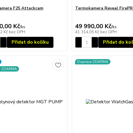
amera F25 Attackcam
Termokamera Reveal FireP
0,00 Kč
49 990,00 Kč
/
ks
/
ks
12 Kč
bez DPH
41 314,05 Kč
bez DPH
Přidat do košíku
Přidat do ko
Doprava ZDARMA
a ZDARMA