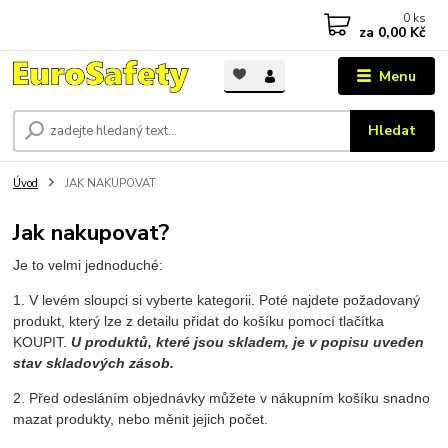
0
ks
za
0,00 Kč
Menu
Hledat
Úvod
JAK NAKUPOVAT
Jak nakupovat?
Je to velmi jednoduché:
1. V levém sloupci si vyberte kategorii. Poté najdete požadovaný
produkt, který lze z detailu přidat do košíku pomocí tlačítka
KOUPIT.
U produktů, které jsou skladem, je v popisu uveden
stav skladových zásob.
2. Před odesláním objednávky můžete v nákupním košíku snadno
mazat produkty, nebo měnit jejich počet.