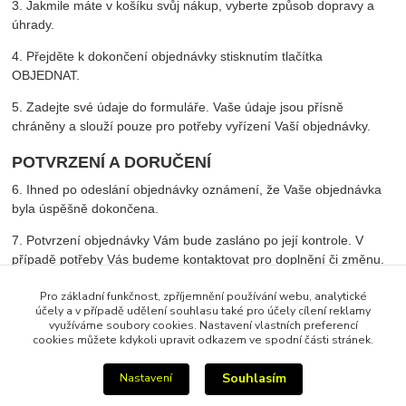
3. Jakmile máte v košíku svůj nákup, vyberte způsob dopravy a
úhrady.
4. Přejděte k dokončení objednávky stisknutím tlačítka
OBJEDNAT.
5. Zadejte své údaje do formuláře. Vaše údaje jsou přísně
chráněny a slouží pouze pro potřeby vyřízení Vaší objednávky.
POTVRZENÍ A DORUČENÍ
6. Ihned po odeslání objednávky oznámení, že Vaše objednávka
byla úspěšně dokončena.
7. Potvrzení objednávky Vám bude zasláno po její kontrole. V
případě potřeby Vás budeme kontaktovat pro doplnění či změnu.
Pro základní funkčnost, zpříjemnění používání webu, analytické
účely a v případě udělení souhlasu také pro účely cílení reklamy
POŠTOVNÉ
využíváme soubory cookies. Nastavení vlastních preferencí
cookies můžete kdykoli upravit odkazem ve spodní části stránek.
Dle tarifu dopravců.
Souhlasím
Nastavení