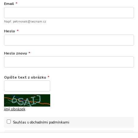
Email
*
Např. petrnovak@seznam.cz
Heslo
*
Heslo znovu
*
Opište text z obrázku
*
jiný obrázek
Souhlas s obchodními podmínkami
Souhlasím se
zpracováním osobních údajů
pro účely registrace.