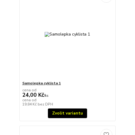
Samolepka cyklista 1
cena od
24,00 Kč
/
ks
cena od
19,84 Kč
bez DPH
Zvolit variantu