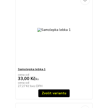
Samolepka lebka 1
cena od
33,00 Kč
/
ks
cena od
27,27 Kč
bez DPH
Zvolit variantu