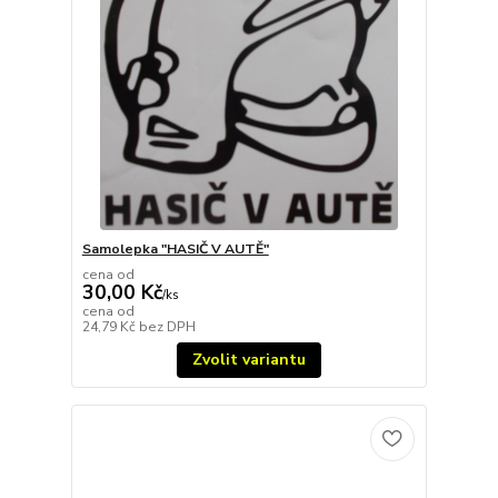
Samolepka "HASIČ V AUTĚ"
cena od
30,00 Kč
/
ks
cena od
24,79 Kč
bez DPH
Zvolit variantu