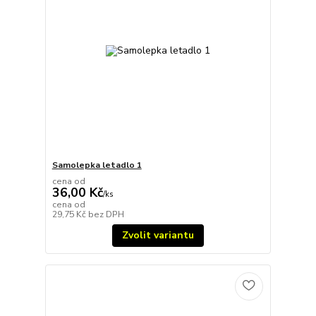
Samolepka letadlo 1
cena od
36,00 Kč
/
ks
cena od
29,75 Kč
bez DPH
Zvolit variantu