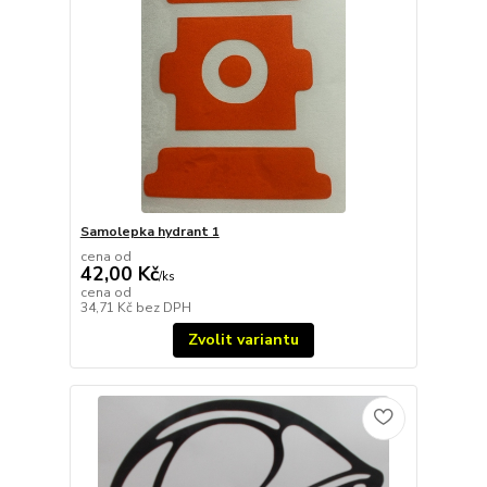
Samolepka hydrant 1
cena od
42,00 Kč
/
ks
cena od
34,71 Kč
bez DPH
Zvolit variantu