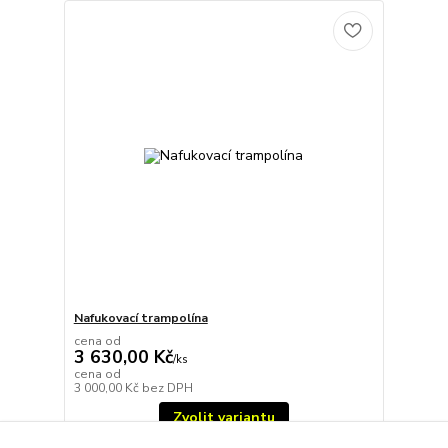
Nafukovací trampolína
cena od
3 630,00 Kč
/
ks
cena od
3 000,00 Kč
bez DPH
Zvolit variantu