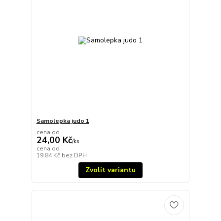
Samolepka judo 1
cena od
24,00 Kč
/
ks
cena od
19,84 Kč
bez DPH
Zvolit variantu