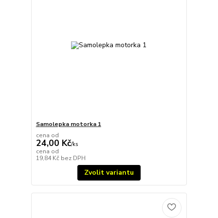
Samolepka motorka 1
cena od
24,00 Kč
/
ks
cena od
19,84 Kč
bez DPH
Zvolit variantu