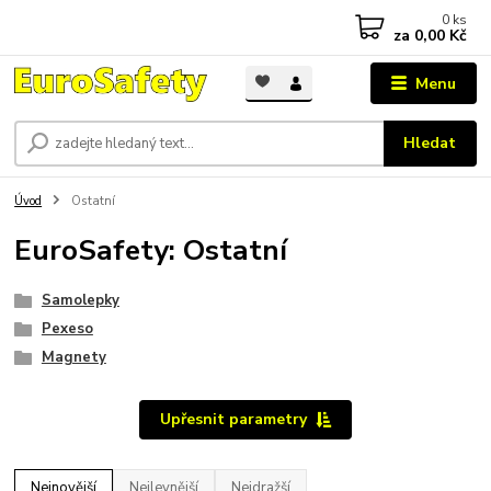
0
ks
za
0,00 Kč
Menu
Hledat
Úvod
Ostatní
EuroSafety: Ostatní
Samolepky
Pexeso
Magnety
Upřesnit parametry
Nejnovější
Nejlevnější
Nejdražší