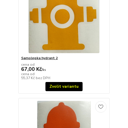
Samolepka hydrant 2
cena od
67,00 Kč
/
ks
cena od
55,37 Kč
bez DPH
Zvolit variantu