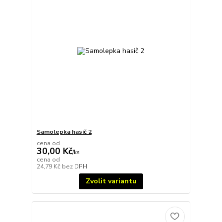
Samolepka hasič 2
cena od
30,00 Kč
/
ks
cena od
24,79 Kč
bez DPH
Zvolit variantu