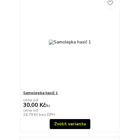
Samolepka hasič 1
cena od
30,00 Kč
/
ks
cena od
24,79 Kč
bez DPH
Zvolit variantu