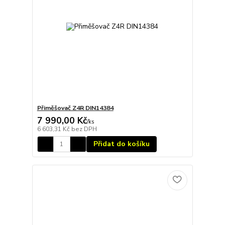
Přiměšovač Z4R DIN14384
7 990,00 Kč
/
ks
6 603,31 Kč
bez DPH
Přidat do košíku