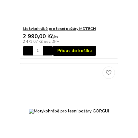
Motykohrábě pro lesní požáry MDTECH
2 990,00 Kč
/
ks
2 471,07 Kč
bez DPH
Přidat do košíku