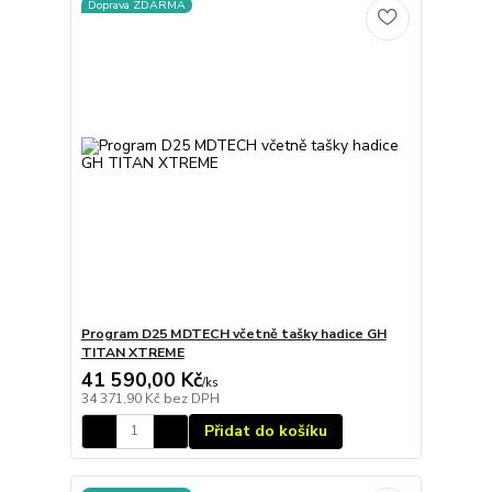
Doprava ZDARMA
Program D25 MDTECH včetně tašky hadice GH
TITAN XTREME
41 590,00 Kč
/
ks
34 371,90 Kč
bez DPH
Přidat do košíku