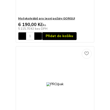
Motykohrábě pro lesní požáry GORGUI
6 190,00 Kč
/
ks
5 115,70 Kč
bez DPH
Přidat do košíku