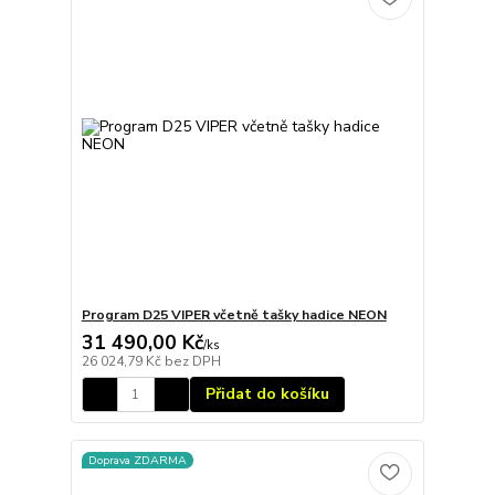
Program D25 VIPER včetně tašky hadice NEON
31 490,00 Kč
/
ks
26 024,79 Kč
bez DPH
Přidat do košíku
Doprava ZDARMA