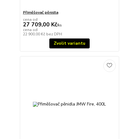
Přiměšovač pěnidla
cena od
27 709,00 Kč
/
ks
cena od
22 900,00 Kč
bez DPH
Zvolit variantu