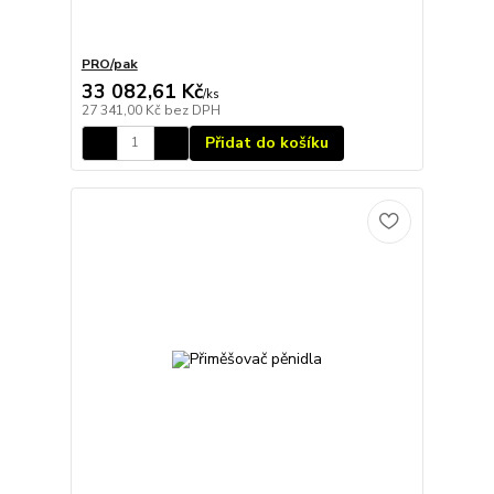
PRO/pak
33 082,61 Kč
/
ks
27 341,00 Kč
bez DPH
Přidat do košíku