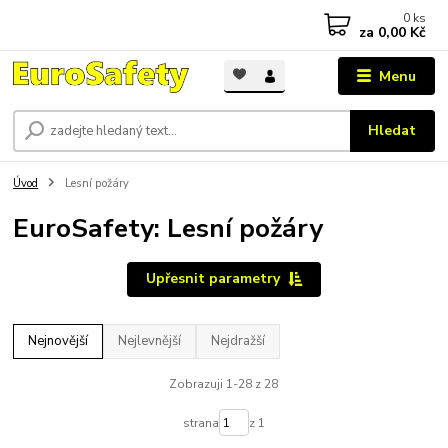
0
ks
za
0,00 Kč
Menu
Hledat
Úvod
Lesní požáry
EuroSafety: Lesní požáry
Upřesnit parametry
Nejnovější
Nejlevnější
Nejdražší
Zobrazuji 1-28 z 28
strana
z 1