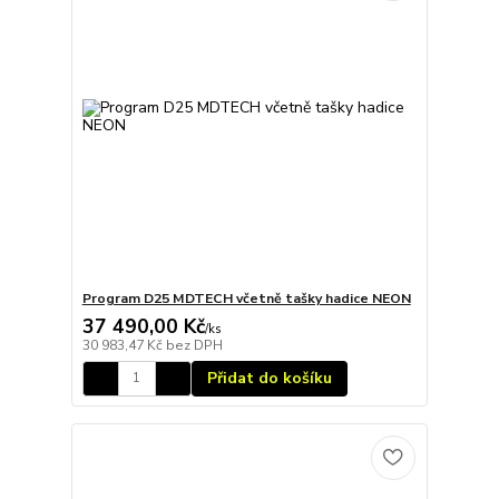
Program D25 MDTECH včetně tašky hadice NEON
37 490,00 Kč
/
ks
30 983,47 Kč
bez DPH
Přidat do košíku