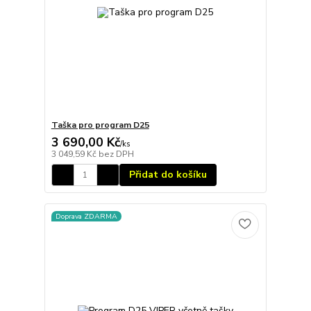
Taška pro program D25
3 690,00 Kč
/
ks
3 049,59 Kč
bez DPH
Přidat do košíku
Doprava ZDARMA