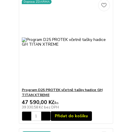
Doprava ZDARMA
Program D25 PROTEK včetně tašky hadice GH
TITAN XTREME
47 590,00 Kč
/
ks
39 330,58 Kč
bez DPH
Přidat do košíku