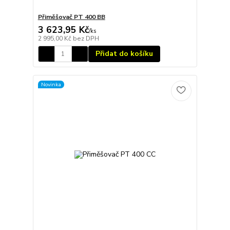
Přiměšovač PT 400 BB
3 623,95 Kč
/
ks
2 995,00 Kč
bez DPH
Přidat do košíku
Novinka