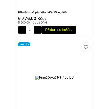
Přiměšovač pěnidla JMW Fire, 400L
6 776,00 Kč
/
ks
5 600,00 Kč
bez DPH
Přidat do košíku
Novinka