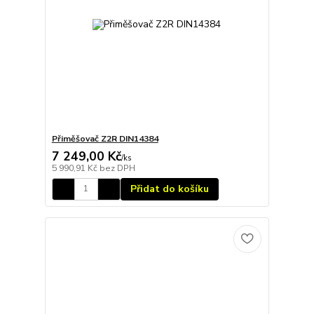
Přiměšovač Z2R DIN14384
7 249,00 Kč
/
ks
5 990,91 Kč
bez DPH
Přidat do košíku