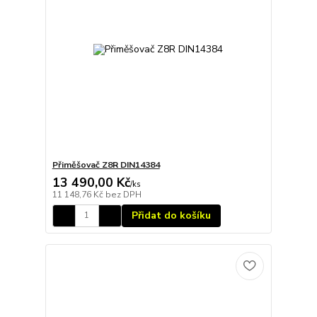
Přiměšovač Z8R DIN14384
13 490,00 Kč
/
ks
11 148,76 Kč
bez DPH
Přidat do košíku