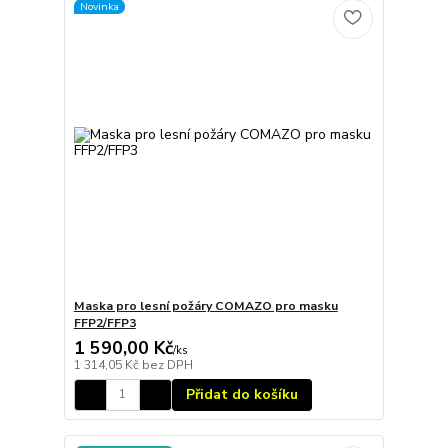
Novinka
Maska pro lesní požáry COMAZO pro masku
FFP2/FFP3
1 590,00 Kč
/
ks
1 314,05 Kč
bez DPH
Přidat do košíku