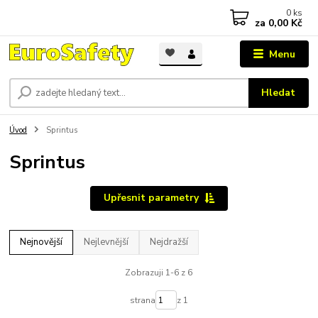
0
ks
za
0,00 Kč
Menu
Hledat
Úvod
Sprintus
Sprintus
Upřesnit parametry
Nejnovější
Nejlevnější
Nejdražší
Zobrazuji 1-6 z 6
strana
z 1