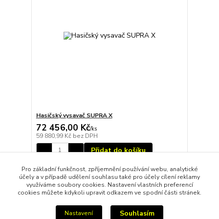
Hasičský vysavač SUPRA X
72 456,00 Kč
/
ks
59 880,99 Kč
bez DPH
Přidat do košíku
Pro základní funkčnost, zpříjemnění používání webu, analytické
účely a v případě udělení souhlasu také pro účely cílení reklamy
strana
z 1
využíváme soubory cookies. Nastavení vlastních preferencí
cookies můžete kdykoli upravit odkazem ve spodní části stránek.
Souhlasím
Nastavení