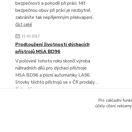
bezpečnosti a pohodlí při práci. Mít
bezpečnou obuv při práci je nezbytné,
zabráníte tak nepříjemným překvapení...
číst celé
21.03.2017
Prodloužení životnosti dýchacích
přístrojů MSA BD96
V polovině tohoto roku skončí výroba
náhradních dílů pro dýchací přístroje
MSA BD96 a plicní automatiky LA96.
Stovky těchto přístrojů se v ČR prodaly ...
číst celé
Pro základní funk
Zobrazit všechny novinky
účely cílení reklam