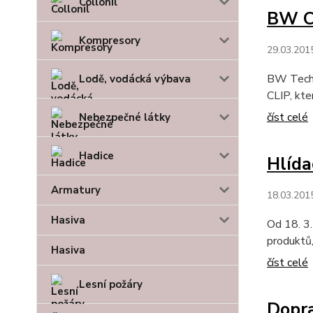
Collonil
BW CL
Kompresory
29.03.201
BW Techn
Lodě, vodácká výbava
CLIP, kter
číst celé
Nebezpečné látky
Hadice
Hlída
Armatury
18.03.201
Hasiva
Od 18. 3
produktů,
Hasiva
číst celé
Lesní požáry
Dopr