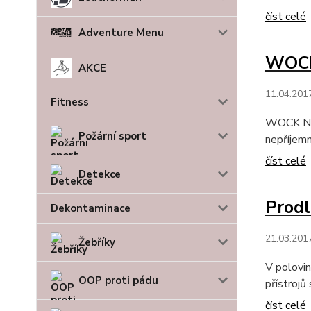
číst celé
Adventure Menu
WOCK 
AKCE
11.04.201
Fitness
WOCK NUBE
Požární sport
nepříjemn
číst celé
Detekce
Prodl
Dekontaminace
21.03.201
Žebříky
V polovin
OOP proti pádu
přístrojů 
číst celé