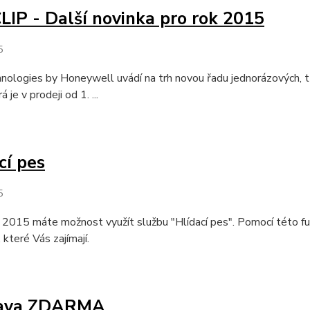
IP - Další novinka pro rok 2015
5
ologies by Honeywell uvádí na trh novou řadu jednorázových,
á je v prodeji od 1. ...
cí pes
5
. 2015 máte možnost využít službu "Hlídací pes". Pomocí této 
 které Vás zajímají.
ava ZDARMA