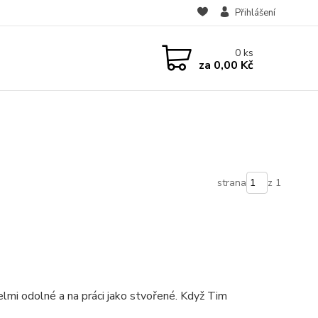
Přihlášení
0
ks
za
0,00 Kč
strana
z 1
i odolné a na práci jako stvořené. Když Tim