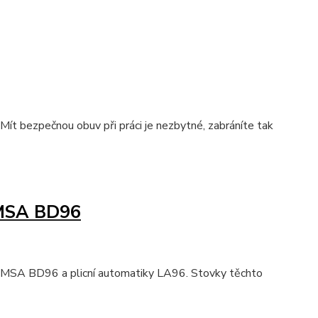
ít bezpečnou obuv při práci je nezbytné, zabráníte tak
ů MSA BD96
oje MSA BD96 a plicní automatiky LA96. Stovky těchto