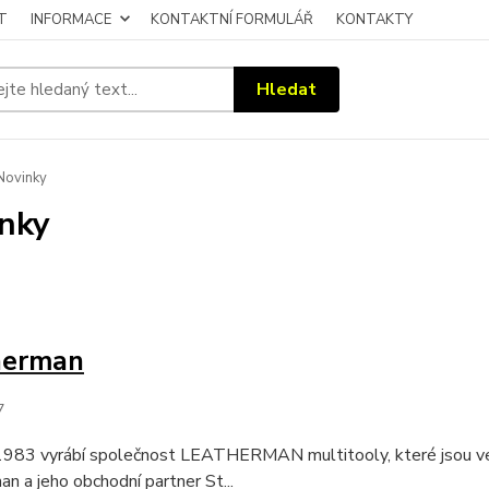
T
INFORMACE
KONTAKTNÍ FORMULÁŘ
KONTAKTY
Hledat
Novinky
nky
herman
7
1983 vyrábí společnost LEATHERMAN multitooly, které jsou velm
n a jeho obchodní partner St...