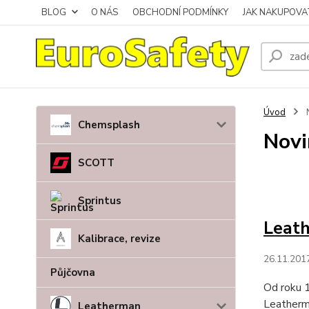
BLOG
O NÁS
OBCHODNÍ PODMÍNKY
JAK NAKUPOVA
Úvod
Chemsplash
Novi
SCOTT
Sprintus
Leat
Kalibrace, revize
26.11.201
Půjčovna
Od roku 
Leatherma
Leatherman