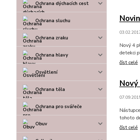
Ochrana dýchacích cest
Novin
Ochrana sluchu
03.02.201
Ochrana zraku
Nový 4 pl
detekci p
Ochrana hlavy
číst celé
Osvětlení
Nový 
Ochrana těla
07.09.201
Ochrana pro svářeče
Nástupce 
tohoto de
Obuv
číst celé