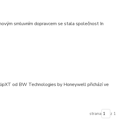
m novým smluvním dopravcem se stala společnost In
ClipXT od BW Technologies by Honeywell přichází ve
strana
z 1