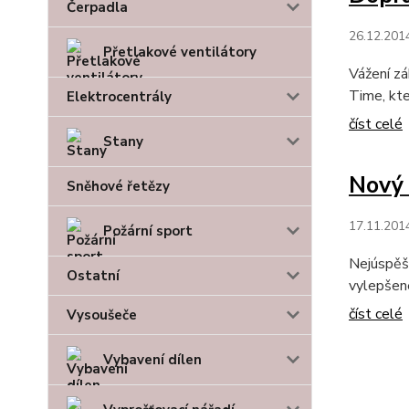
Čerpadla
26.12.201
Přetlakové ventilátory
Vážení zá
Time, kte
Elektrocentrály
číst celé
Stany
Nový 
Sněhové řetězy
17.11.201
Požární sport
Nejúspěš
Ostatní
vylepšené
číst celé
Vysoušeče
Vybavení dílen