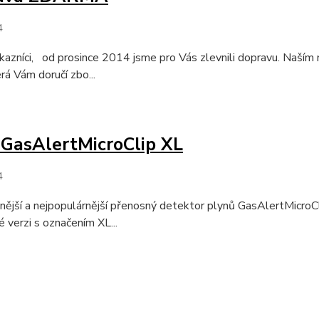
4
kazníci, od prosince 2014 jsme pro Vás zlevnili dopravu. Naší
rá Vám doručí zbo...
GasAlertMicroClip XL
4
nější a nejpopulárnější přenosný detektor plynů GasAlertMicro
 verzi s označením XL...