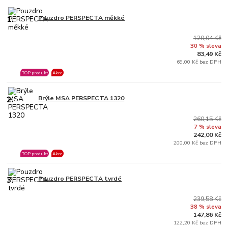
1.
Pouzdro PERSPECTA měkké
120,04 Kč
30 % sleva
83,49 Kč
69,00 Kč bez DPH
TOP produkt
Akce
2.
Brýle MSA PERSPECTA 1320
260,15 Kč
7 % sleva
242,00 Kč
200,00 Kč bez DPH
TOP produkt
Akce
3.
Pouzdro PERSPECTA tvrdé
239,58 Kč
38 % sleva
147,86 Kč
122,20 Kč bez DPH