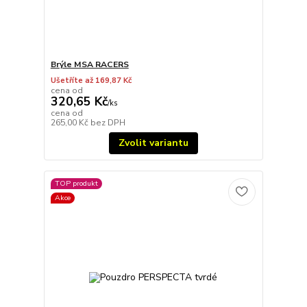
Brýle MSA RACERS
Ušetříte až 169,87 Kč
cena od
320,65 Kč
/
ks
cena od
265,00 Kč
bez DPH
Zvolit variantu
TOP produkt
Akce