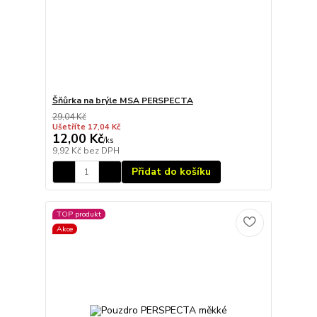
Šňůrka na brýle MSA PERSPECTA
29,04 Kč
Ušetříte 17,04 Kč
12,00 Kč
/
ks
9,92 Kč
bez DPH
Přidat do košíku
TOP produkt
Akce