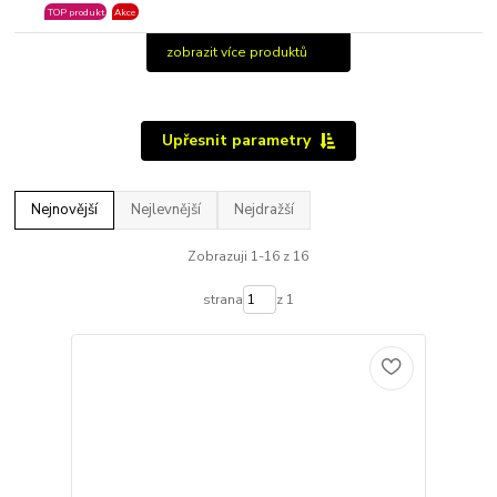
TOP produkt
Akce
zobrazit více produktů
Upřesnit parametry
Nejnovější
Nejlevnější
Nejdražší
Zobrazuji 1-16 z 16
strana
z 1