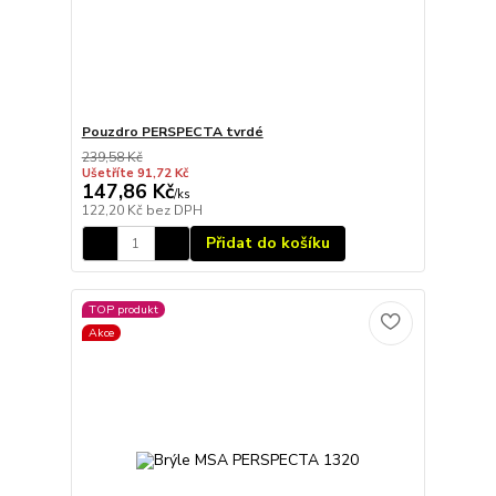
Pouzdro PERSPECTA tvrdé
239,58 Kč
Ušetříte 91,72 Kč
147,86 Kč
/
ks
122,20 Kč
bez DPH
Přidat do košíku
TOP produkt
Akce