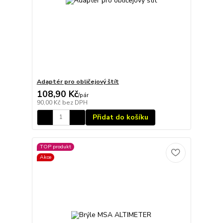
Adaptér pro obličejový štít
108,90 Kč
/
pár
90,00 Kč
bez DPH
Přidat do košíku
TOP produkt
Akce