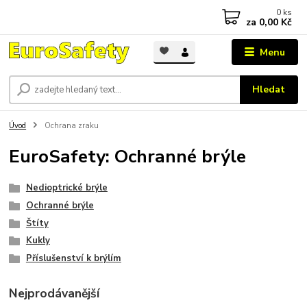
0
ks
za
0,00 Kč
Menu
Hledat
Úvod
Ochrana zraku
EuroSafety: Ochranné brýle
Nedioptrické brýle
Ochranné brýle
Štíty
Kukly
Příslušenství k brýlím
Nejprodávanější