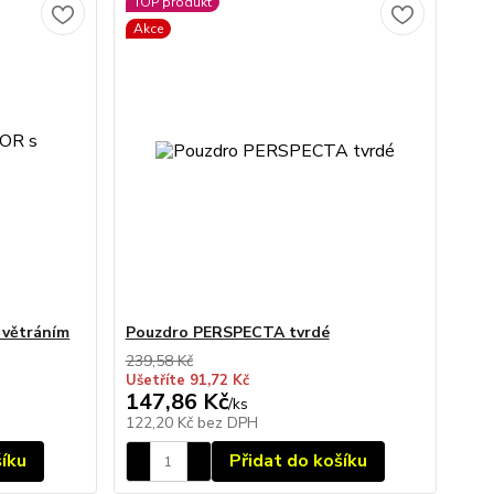
TOP produkt
Akce
větráním
Pouzdro PERSPECTA tvrdé
239,58 Kč
Ušetříte 91,72 Kč
147,86 Kč
/
ks
122,20 Kč
bez DPH
šíku
Přidat do košíku