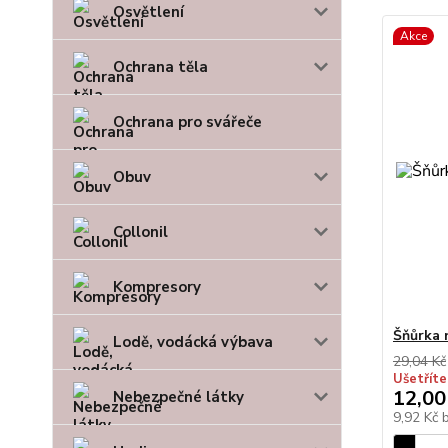
Osvětlení
Akce
Ochrana těla
Ochrana pro svářeče
Obuv
Collonil
Kompresory
Šňůrka
Lodě, vodácká výbava
29,04 Kč
Ušetříte
12,00
Nebezpečné látky
9,92 Kč