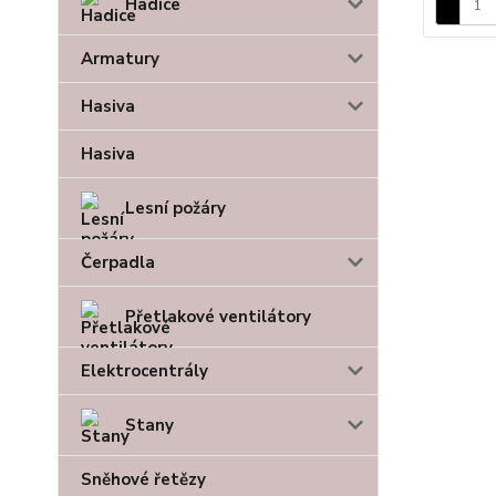
Hadice
Armatury
Hasiva
Hasiva
Lesní požáry
Čerpadla
Přetlakové ventilátory
Elektrocentrály
Stany
Sněhové řetězy