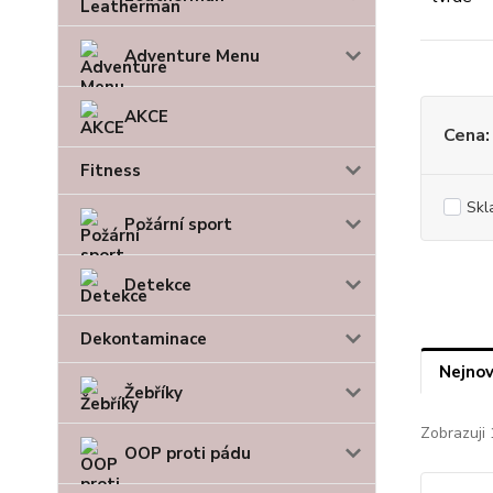
Adventure Menu
AKCE
Cena:
Fitness
Skl
Požární sport
Detekce
Dekontaminace
Nejnov
Žebříky
Zobrazuji 
OOP proti pádu