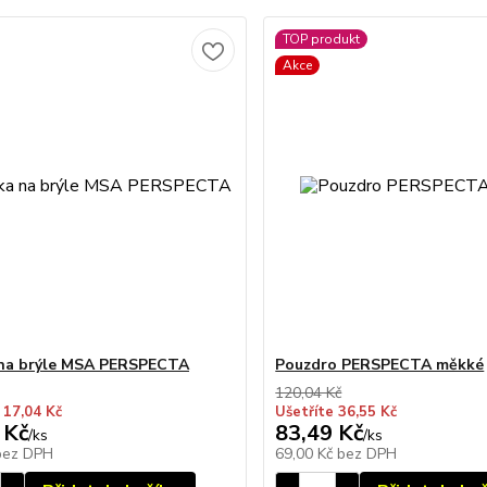
TOP produkt
Akce
 na brýle MSA PERSPECTA
Pouzdro PERSPECTA měkké
120,04 Kč
 17,04 Kč
Ušetříte 36,55 Kč
 Kč
83,49 Kč
/
ks
/
ks
bez DPH
69,00 Kč
bez DPH