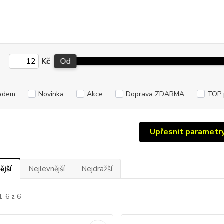
Kč
Od
adem
Novinka
Akce
Doprava ZDARMA
TOP 
Upřesnit parametr
ější
Nejlevnější
Nejdražší
1-6 z 6