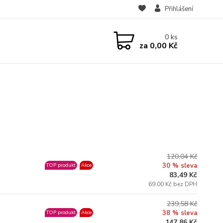
Přihlášení
0
ks
za
0,00 Kč
120,04 Kč
30 % sleva
TOP produkt
Akce
83,49 Kč
69,00 Kč bez DPH
239,58 Kč
38 % sleva
TOP produkt
Akce
147,86 Kč