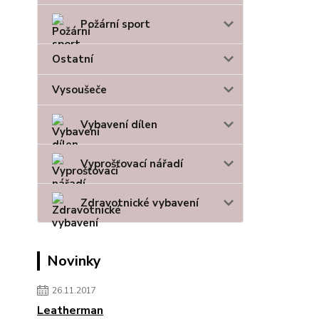
Požární sport
Ostatní
Vysoušeče
Vybavení dílen
Vyprošťovací nářadí
Zdravotnické vybavení
Novinky
26.11.2017
Leatherman