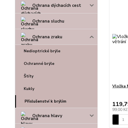
Ochrana dýchacích cest
Ochrana sluchu
Ochrana zraku
Nedioptrické brýle
Ochranné brýle
Štíty
Vložka
Kukly
Příslušenství k brýlím
119,7
99,00 K
Ochrana hlavy