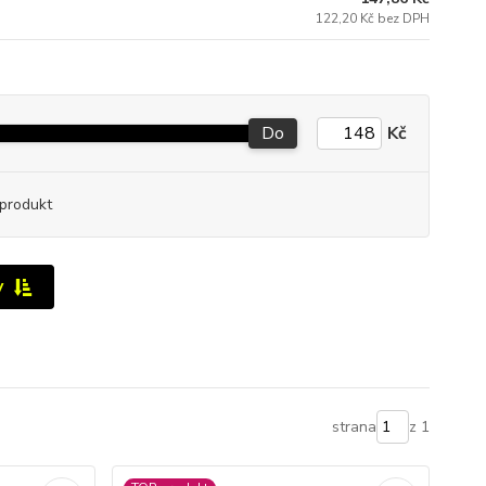
122,20 Kč bez DPH
Do
Kč
produkt
y
strana
z 1