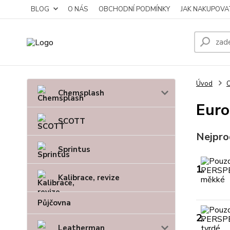
BLOG
O NÁS
OBCHODNÍ PODMÍNKY
JAK NAKUPOVA
Úvod
O
Chemsplash
Euro
SCOTT
Nejpro
Sprintus
1.
Kalibrace, revize
Půjčovna
2.
Leatherman