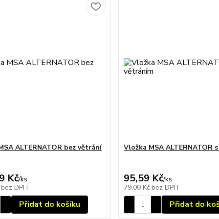
 MSA ALTERNATOR bez větrání
Vložka MSA ALTERNATOR s 
9 Kč
95,59 Kč
/
ks
/
ks
č
bez DPH
79,00 Kč
bez DPH
Přidat do košíku
Přidat do ko