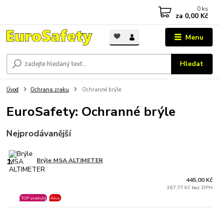
0
ks
za
0,00 Kč
Menu
Hledat
Úvod
Ochrana zraku
Ochranné brýle
EuroSafety: Ochranné brýle
Nejprodávanější
1.
Brýle MSA ALTIMETER
445,00 Kč
367,77 Kč bez DPH
TOP produkt
Akce