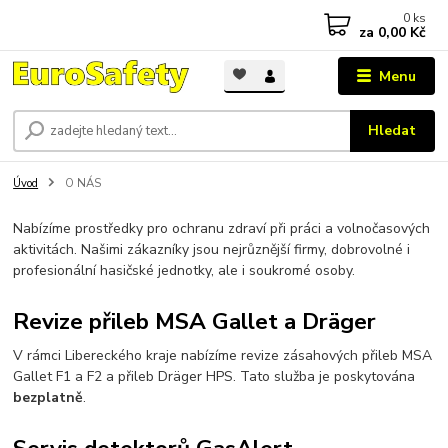
0
ks
za
0,00 Kč
Menu
Hledat
Úvod
O NÁS
Nabízíme prostředky pro ochranu zdraví při práci a volnočasových
aktivitách. Našimi zákazníky jsou nejrůznější firmy, dobrovolné i
profesionální hasičské jednotky, ale i soukromé osoby.
Revize přileb MSA Gallet a Dräger
V rámci Libereckého kraje nabízíme revize zásahových přileb MSA
Gallet F1 a F2 a přileb Dräger HPS. Tato služba je poskytována
bezplatně
.