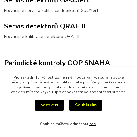
Servis detektorů GasAlert
Provádíme servis a kalibrace detektorů GasAlert.
Servis detektorů QRAE II
Provádíme kalibrace detektorů QRAE II.
Periodické kontroly OOP SNAHA
Provádíme periodické kontroly osobních ochranných
Pro základní funkčnost, zpříjemnění používání webu, analytické
prostředků SNAHA.
účely a v případě udělení souhlasu také pro účely cílení reklamy
využíváme soubory cookies. Nastavení vlastních preferencí
X
cookies můžete kdykoli upravit odkazem ve spodní části stránek.
Souhlasím
Nastavení
Vytvořeno na
Eshop-rychle.cz
Souhlas můžete odmítnout
zde
.