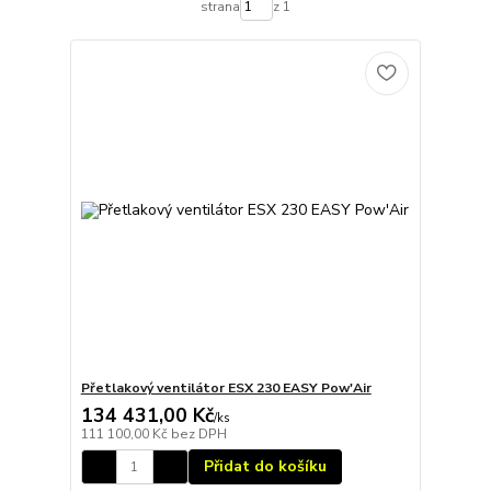
strana
z 1
Přetlakový ventilátor ESX 230 EASY Pow'Air
134 431,00 Kč
/
ks
111 100,00 Kč
bez DPH
Přidat do košíku