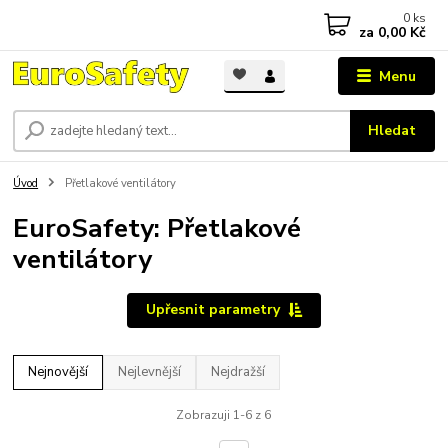
0
ks
za
0,00 Kč
Menu
Hledat
Úvod
Přetlakové ventilátory
EuroSafety: Přetlakové
ventilátory
Upřesnit parametry
Nejnovější
Nejlevnější
Nejdražší
Zobrazuji 1-6 z 6