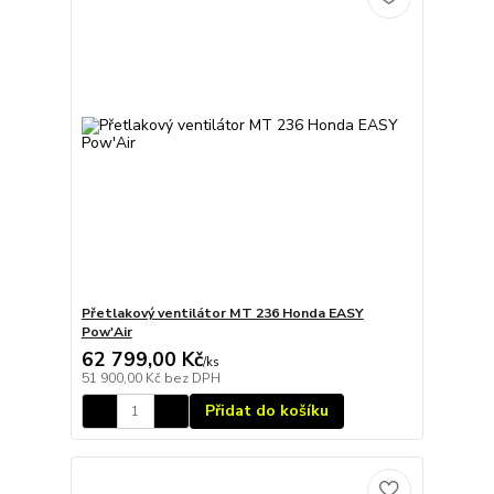
Přetlakový ventilátor MT 236 Honda EASY
Pow'Air
62 799,00 Kč
/
ks
51 900,00 Kč
bez DPH
Přidat do košíku