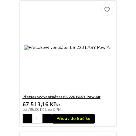
Přetlakový ventilátor ES 220 EASY Pow'Air
67 513,16 Kč
/
ks
55 796,00 Kč
bez DPH
Přidat do košíku