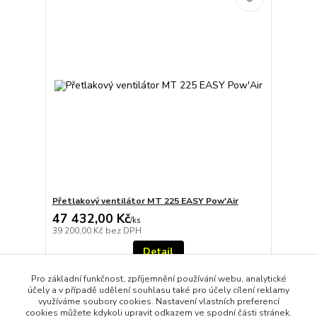
Přetlakový ventilátor MT 225 EASY Pow'Air
47 432,00 Kč
/
ks
39 200,00 Kč
bez DPH
Detail
Pro základní funkčnost, zpříjemnění používání webu, analytické
účely a v případě udělení souhlasu také pro účely cílení reklamy
strana
z 1
využíváme soubory cookies. Nastavení vlastních preferencí
cookies můžete kdykoli upravit odkazem ve spodní části stránek.