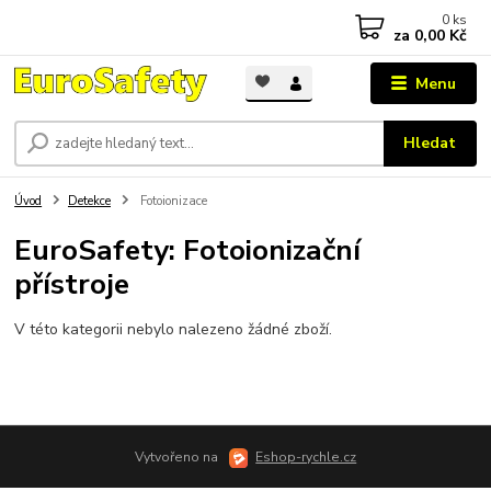
0
ks
za
0,00 Kč
Menu
Hledat
Úvod
Detekce
Fotoionizace
EuroSafety: Fotoionizační
přístroje
V této kategorii nebylo nalezeno žádné zboží.
Vytvořeno na
Eshop-rychle.cz