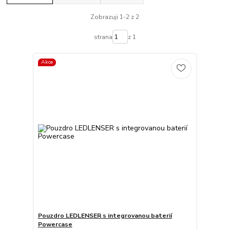
Zobrazuji 1-2 z 2
strana
z 1
Akce
Pouzdro LEDLENSER s integrovanou baterií
Powercase