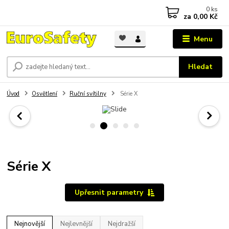
0
ks
za
0,00 Kč
Menu
Hledat
Úvod
Osvětlení
Ruční svítilny
Série X
Série X
Upřesnit parametry
Nejnovější
Nejlevnější
Nejdražší