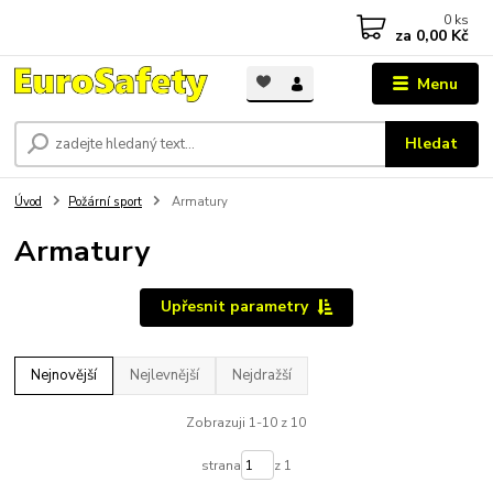
0
ks
za
0,00 Kč
Menu
Hledat
Úvod
Požární sport
Armatury
Armatury
Upřesnit parametry
Nejnovější
Nejlevnější
Nejdražší
Zobrazuji 1-10 z 10
strana
z 1