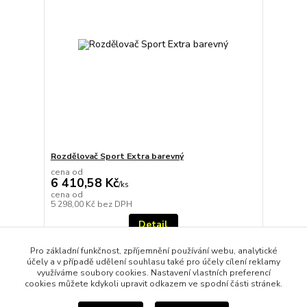
Rozdělovač Sport Extra barevný
cena od
6 410,58 Kč
/
ks
cena od
5 298,00 Kč
bez DPH
Detail
Pro základní funkčnost, zpříjemnění používání webu, analytické
účely a v případě udělení souhlasu také pro účely cílení reklamy
strana
z 1
využíváme soubory cookies. Nastavení vlastních preferencí
cookies můžete kdykoli upravit odkazem ve spodní části stránek.