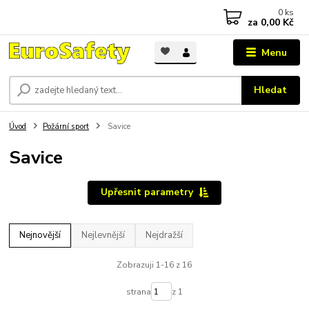
0
ks
za
0,00 Kč
Menu
Hledat
Úvod
Požární sport
Savice
Savice
Upřesnit parametry
Nejnovější
Nejlevnější
Nejdražší
Zobrazuji 1-16 z 16
strana
z 1