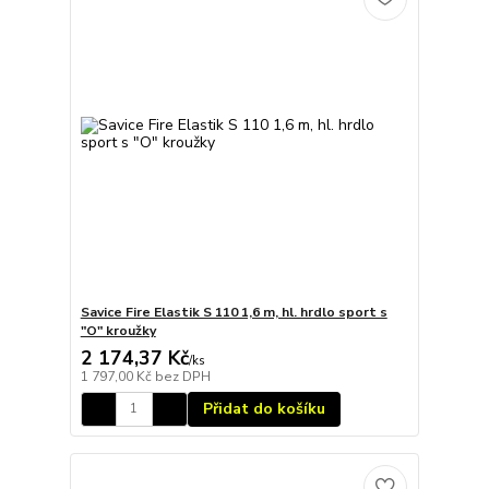
Savice Fire Elastik S 110 1,6 m, hl. hrdlo sport s
"O" kroužky
2 174,37 Kč
/
ks
1 797,00 Kč
bez DPH
Přidat do košíku