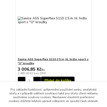
Savice ASS Superflex S110 2,5 m, hl. hrdlo sport s
"O" kroužky
3 006,85 Kč
/
ks
2 485,00 Kč
bez DPH
Přidat do košíku
Pro základní funkčnost, zpříjemnění používání webu, analytické
účely a v případě udělení souhlasu také pro účely cílení reklamy
strana
z 1
využíváme soubory cookies. Nastavení vlastních preferencí
cookies můžete kdykoli upravit odkazem ve spodní části stránek.