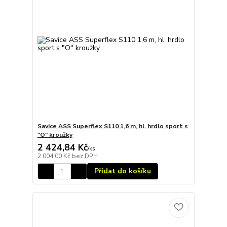
Savice ASS Superflex S110 1,6 m, hl. hrdlo sport s
"O" kroužky
2 424,84 Kč
/
ks
2 004,00 Kč
bez DPH
Přidat do košíku