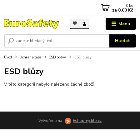
0
ks
za
0,00 Kč
Menu
Hledat
Úvod
Ochrana těla
ESD oděvy
ESD blůzy
ESD blůzy
V této kategorii nebylo nalezeno žádné zboží.
Vytvořeno na
Eshop-rychle.cz