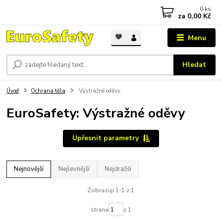
0
ks
za
0,00 Kč
Menu
Hledat
Úvod
Ochrana těla
Výstražné oděvy
EuroSafety: Výstražné oděvy
Upřesnit parametry
Nejnovější
Nejlevnější
Nejdražší
Zobrazuji 1-1 z 1
strana
z 1