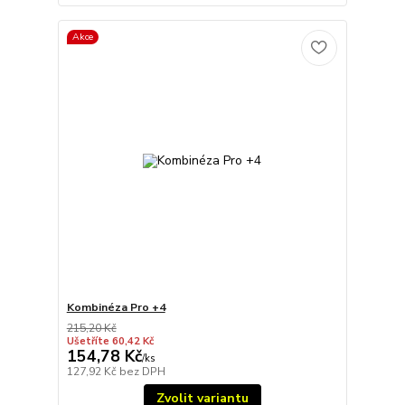
Akce
Kombinéza Pro +4
215,20 Kč
Ušetříte 60,42 Kč
154,78 Kč
/
ks
127,92 Kč
bez DPH
Zvolit variantu