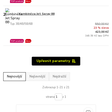
TOP produkt
Akce
2.
Kombinéza Jet Spray 88
Typ 3B/4B/5B/6B
550,00 Kč
23 % sleva
423,00 Kč
349,59 Kč bez DPH
TOP produkt
Akce
Upřesnit parametry
Nejnovější
Nejlevnější
Nejdražší
Zobrazuji 1-21 z 21
strana
z 1