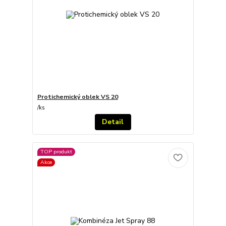
Protichemický oblek VS 20
/
ks
Detail
TOP produkt
Akce