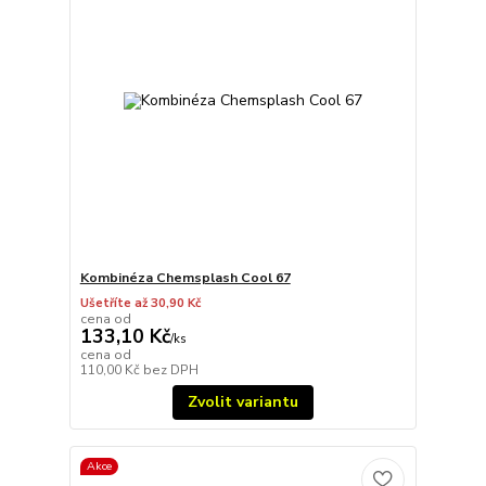
Kombinéza Chemsplash Cool 67
Ušetříte až 30,90 Kč
cena od
133,10 Kč
/
ks
cena od
110,00 Kč
bez DPH
Zvolit variantu
Akce