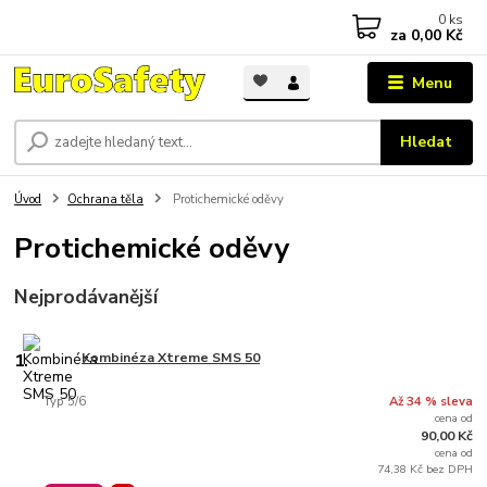
0
ks
za
0,00 Kč
Menu
Hledat
Úvod
Ochrana těla
Protichemické oděvy
Protichemické oděvy
Nejprodávanější
1.
Kombinéza Xtreme SMS 50
Typ 5/6
Až 34 % sleva
cena od
90,00 Kč
cena od
74,38 Kč bez DPH