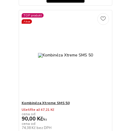
TOP produkt
Akce
Kombinéza Xtreme SMS 50
Ušetříte až 47,21 Kč
cena od
90,00 Kč
/
ks
cena od
74,38 Kč
bez DPH