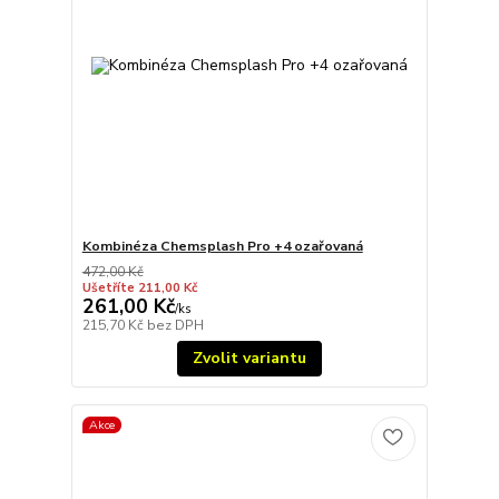
Kombinéza Chemsplash Pro +4 ozařovaná
472,00 Kč
Ušetříte 211,00 Kč
261,00 Kč
/
ks
215,70 Kč
bez DPH
Zvolit variantu
Akce