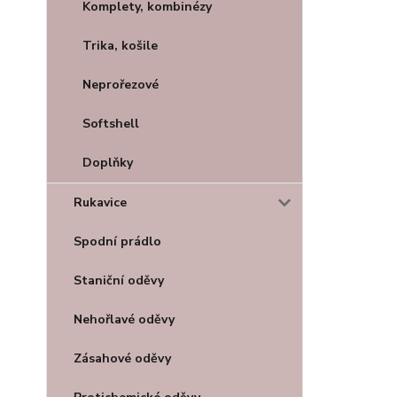
Komplety, kombinézy
Trika, košile
Neprořezové
Softshell
Doplňky
Rukavice
Spodní prádlo
Staniční oděvy
Nehořlavé oděvy
Zásahové oděvy