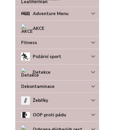
Adventure Menu
AKCE
Fitness
Požární sport
Detekce
Dekontaminace
Žebříky
OOP proti pádu
Ochrana dýchacích cest