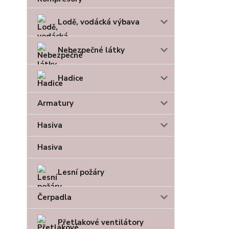
Lodě, vodácká výbava
Nebezpečné látky
Hadice
Armatury
Hasiva
Hasiva
Lesní požáry
Čerpadla
Přetlakové ventilátory