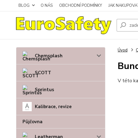
BLOG
O NÁS
OBCHODNÍ PODMÍNKY
JAK NAKUPOVA
Úvod
O
Chemsplash
Bund
SCOTT
V této ka
Sprintus
Kalibrace, revize
Půjčovna
Leatherman