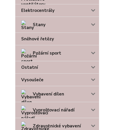
Elektrocentrály
Stany
Sněhové řetězy
Požární sport
Ostatní
Vysoušeče
Vybavení dílen
Vyprošťovací nářadí
Zdravotnické vybavení