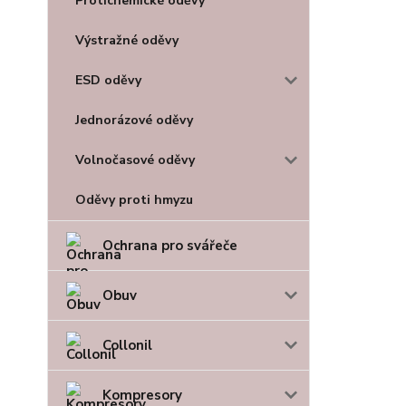
Protichemické oděvy
Výstražné oděvy
ESD oděvy
Jednorázové oděvy
Volnočasové oděvy
Oděvy proti hmyzu
Ochrana pro svářeče
Obuv
Collonil
Kompresory