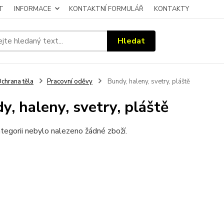
T
INFORMACE
KONTAKTNÍ FORMULÁŘ
KONTAKTY
Hledat
chrana těla
Pracovní oděvy
Bundy, haleny, svetry, pláště
y, haleny, svetry, pláště
tegorii nebylo nalezeno žádné zboží.