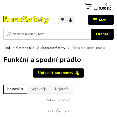
0
ks
za
0,00 Kč
Menu
Hledat
Úvod
Ochrana těla
Volnočasové oděvy
Funkční a spodní prádlo
Funkční a spodní prádlo
Upřesnit parametry
Nejnovější
Nejlevnější
Nejdražší
Zobrazuji 1-1 z 1
strana
z 1