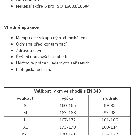
Nejlepší skóre 6 pro
ISO 16603/16604
Vhodné aplikace
Manipulace s kapalnými chemikáliemi
Ochrana před kontaminací
Zdravotnictví
Řešení nouzových událostí
Údržbové práce v jaderných zařízeních
Biologická ochrana
Velikosti v cm ve shodě s EN 340
velikost
výška
hrudník
S
160-165
89-93
M
163-168
93-98
L
167-172
101-106
XL
173-178
108-114
XXL
178-181
116-122