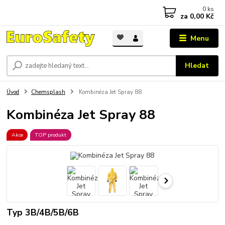
0
ks
za
0,00 Kč
Menu
Hledat
Úvod
Chemsplash
Kombinéza Jet Spray 88
Kombinéza Jet Spray 88
Akce
TOP produkt
Typ 3B/4B/5B/6B