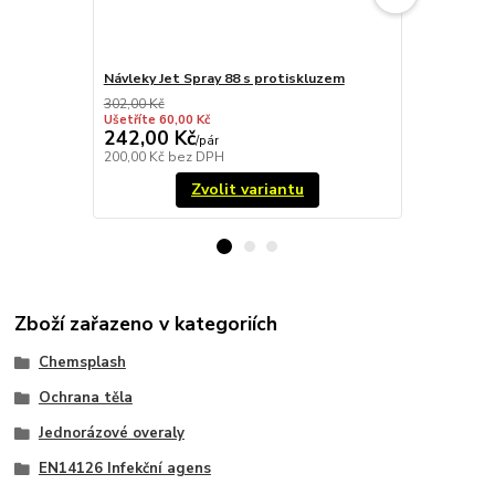
Návleky Jet Spray 88 s protiskluzem
Chemsplash 
302,00 Kč
127,00 Kč
Ušetříte 60,00 Kč
Ušetříte 54,4
242,00 Kč
72,60 Kč
/
pár
200,00 Kč
bez DPH
60,00 Kč
bez
Zvolit variantu
Zboží zařazeno v kategoriích
Chemsplash
Ochrana těla
Jednorázové overaly
EN14126 Infekční agens