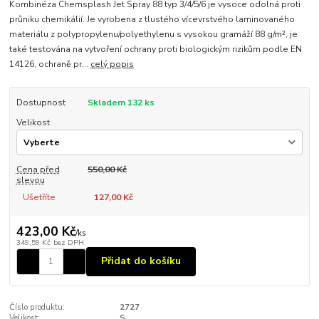
Kombinéza Chemsplash Jet Spray 88 typ 3/4/5/6 je vysoce odolná proti
průniku chemikálií. Je vyrobena z tlustého vícevrstvého laminovaného
materiálu z polypropylenu/polyethylenu s vysokou gramáží 88 g/m², je
také testována na vytvoření ochrany proti biologickým rizikům podle EN
14126, ochraně pr...
celý popis
Dostupnost
Skladem 132 ks
Velikost
Cena před
550,00 Kč
slevou
Ušetříte
127,00 Kč
423,00 Kč
/
ks
349,59 Kč
bez DPH
Přidat do košíku
Číslo produktu:
2727
Velikost:
S