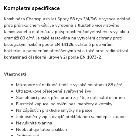
Kompletní specifikace
Kombinéza Chemsplash Jet Spray 88 typ 3/4/5/6 je vysoce odolná
proti průniku chemikálií. Je vyrobena z tlustého vícevrstvého
laminovaného materiálu z polypropylenu/polyethylenu s vysokou
gramáží 88 g/m², je také testována na vytvoření ochrany proti
biologickým rizikům podle
EN 14126
, ochraně proti virům,
bakteriím a patogenům přenášeným krví a také proti radioaktivní
kontaminaci částicemi (úroveň 2) podle
EN 1073-2
.
Vlastnosti
Mikroporézní netkaná textilie vysoké hmotnosti 88 g/m²
Ultrazvukově přelepené svařované švy
Samolepicí pásek přes bradu zajišťuje optimální ochranu
Elastická kapuce, poloviční pas, manžety a kotníky
Na zápěstích praktické smyčky na palce
Jednosměrný zip s dvojitě překládanou samolepicí klopou
Nevláknitá tkanina
Neobsahuje latex a silikon
Antistatická