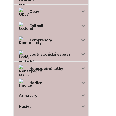
Obuv
Collonil
Kompresory
Lodě, vodácká výbava
Nebezpečné látky
Hadice
Armatury
Hasiva