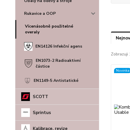
Obaly na oděvy a stroje
Rukavice a OOP
Vícenásobně použitelné
overaly
Nejnov
EN14126 Infekční agens
Zobrazuji 
EN1073-2 Radioaktivní
částice
Novinka
EN1149-5 Antistatické
SCOTT
Sprintus
Kalibrace, revize