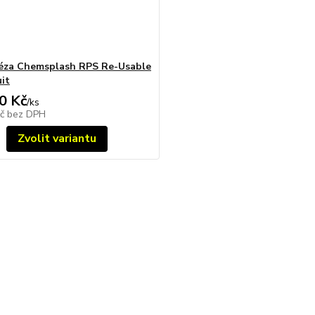
éza Chemsplash RPS Re-Usable
uit
0 Kč
/
ks
Kč
bez DPH
Zvolit variantu