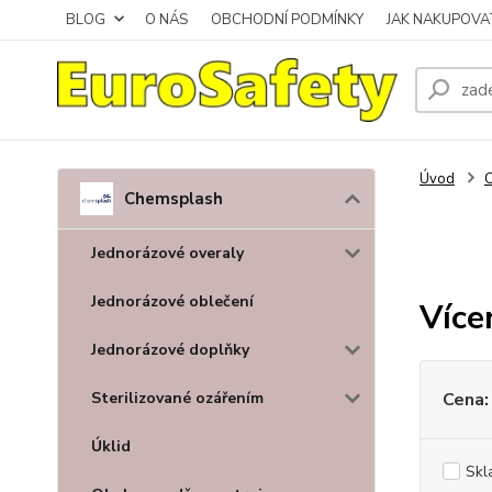
BLOG
O NÁS
OBCHODNÍ PODMÍNKY
JAK NAKUPOVA
Úvod
Chemsplash
Jednorázové overaly
Jednorázové oblečení
Více
Jednorázové doplňky
Sterilizované ozářením
Cena:
Úklid
Skl