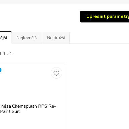
Upřesnit parametr
ější
Nejlevnější
Nejdražší
1-1 z 1