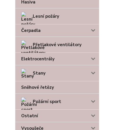
Hasiva
Lesní požáry
Čerpadla
Přetlakové ventilátory
Elektrocentrály
Stany
Sněhové řetězy
Požární sport
Ostatní
Vysoušeče