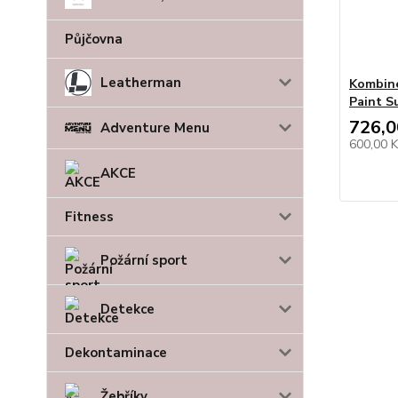
Půjčovna
Leatherman
Kombin
Paint S
726,0
Adventure Menu
600,00 
AKCE
Fitness
Požární sport
Detekce
Dekontaminace
Žebříky