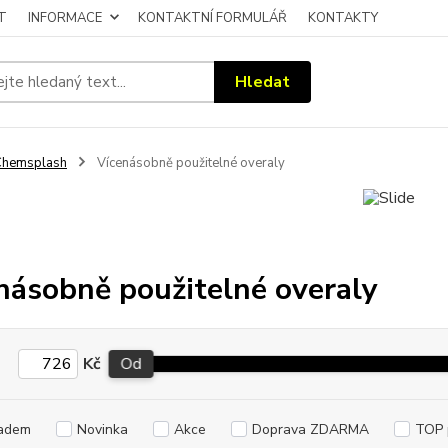
T
INFORMACE
KONTAKTNÍ FORMULÁŘ
KONTAKTY
Hledat
Chemsplash
Vícenásobně použitelné overaly
násobně použitelné overaly
Kč
Od
adem
Novinka
Akce
Doprava ZDARMA
TOP 