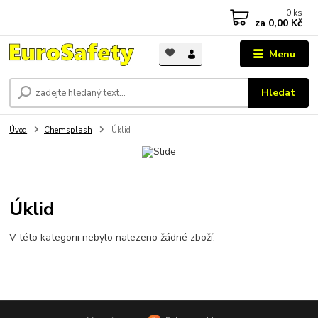
0
ks
za
0,00 Kč
Menu
Hledat
Úvod
Chemsplash
Úklid
Úklid
V této kategorii nebylo nalezeno žádné zboží.