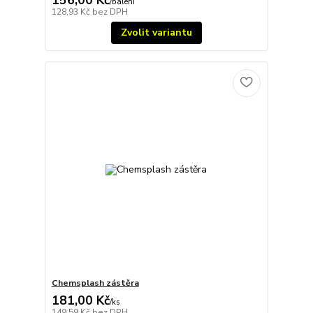
/
balení
128,93 Kč
bez DPH
Zvolit variantu
Chemsplash zástěra
181,00 Kč
/
ks
149,59 Kč
bez DPH