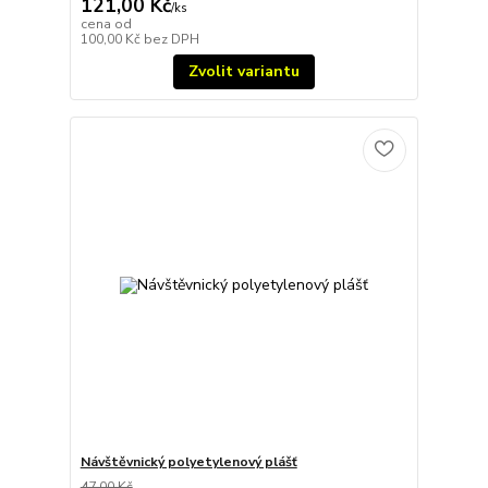
121,00 Kč
/
ks
cena od
100,00 Kč
bez DPH
Zvolit variantu
Návštěvnický polyetylenový plášť
47,00 Kč