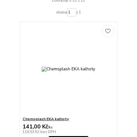
Zobrazuji 1-11 z 11
strana
z 1
Chemsplash EKA kalhoty
141,00 Kč
/
ks
116,53 Kč
bez DPH