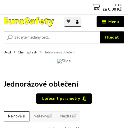
0
ks
za
0,00 Kč
Menu
Hledat
Úvod
Chemsplash
Jednorázové oblečení
Jednorázové oblečení
Upřesnit parametry
Nejnovější
Nejlevnější
Nejdražší