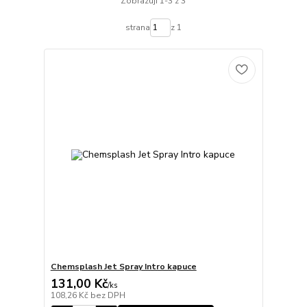
Zobrazuji 1-3 z 3
strana
z 1
Chemsplash Jet Spray Intro kapuce
131,00 Kč
/
ks
108,26 Kč
bez DPH