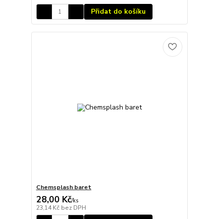
Přidat do košíku
Chemsplash baret
28,00 Kč
/
ks
23,14 Kč
bez DPH