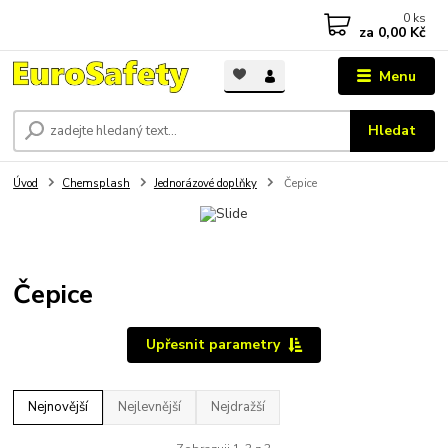
0
ks
za
0,00 Kč
Menu
Hledat
Úvod
Chemsplash
Jednorázové doplňky
Čepice
Čepice
Upřesnit parametry
Nejnovější
Nejlevnější
Nejdražší