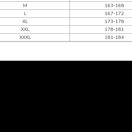
M
163-168
L
167-172
XL
173-178
XXL
178-181
XXXL
181-184