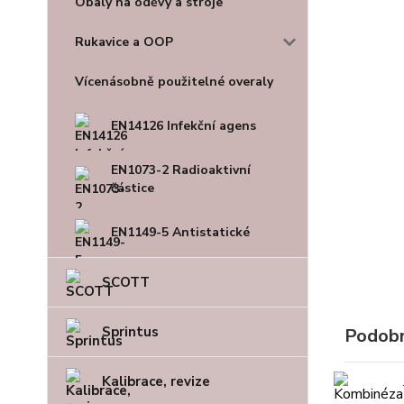
Obaly na oděvy a stroje
Rukavice a OOP
Vícenásobně použitelné overaly
EN14126 Infekční agens
EN1073-2 Radioaktivní
částice
EN1149-5 Antistatické
SCOTT
Sprintus
Podobn
Kalibrace, revize