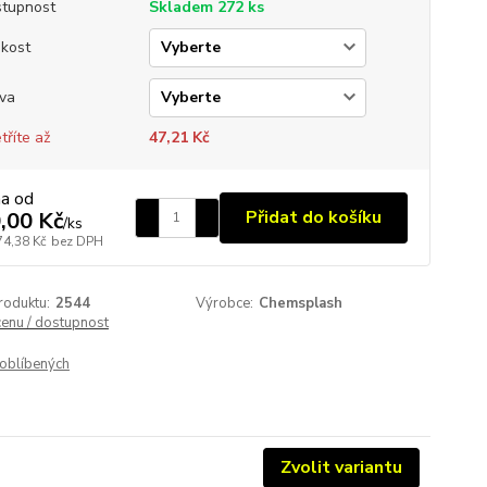
tupnost
Skladem 272 ks
ikost
va
tříte až
47,21 Kč
na od
Přidat do košíku
,00 Kč
/
ks
74,38 Kč
bez DPH
roduktu:
2544
Výrobce:
Chemsplash
cenu / dostupnost
oblíbených
Zvolit variantu