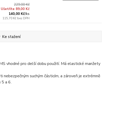
229,00 Kč
Ušetříte 89,00 Kč
140,00 Kč
/
ks
115,70 Kč
bez DPH
Ke stažení
S vhodné pro delší dobu použití. Má elastické manžety
roti nebezpečným suchým částicím, a zároveň je extrémně
 5 a 6.