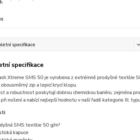
etní specifikace
tní specifikace
sh Xtreme SMS 50 je vyrobena z extrémně prodyšné textilie SM
, obousměrný zip a lepicí krycí klopu.
ost a robustnost poskytují dobrou chemickou bariéru, zejména p
při nošení a nabízí nejlepší hodnotu v naší řadě kategorie III, typu
sti
dyšná SMS textilie 50 g/m²
stická kapuce