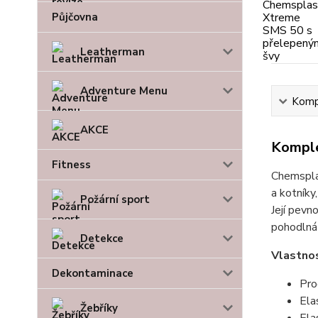
Půjčovna
Leatherman
Adventure Menu
Kompl
AKCE
Komple
Fitness
Chemspla
a kotníky
Požární sport
Její pevn
pohodlná 
Detekce
Vlastno
Dekontaminace
Pro
Ela
Žebříky