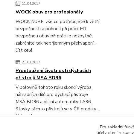
11.04.2017
WOCK obuv pro profesionály
WOCK NUBE, vše co potřebujete k větší
bezpečnosti a pohodlí při práci. Mít
bezpečnou obuv při práci je nezbytné,
zabráníte tak nepříjemným překvapení...
číst celé
21.03.2017
Prodloužení životnosti dýchacích
přístrojů MSA BD96
V polovině tohoto roku skončí výroba
náhradních dílů pro dýchací přístroje
MSA BD96 a plicní automatiky LA96.
Stovky těchto přístrojů se v ČR prodaly ...
číst celé
Pro základní funk
Zobrazit všechny novinky
účely cílení reklam