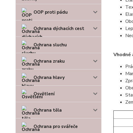
Ela
Tex
OOP proti pádu
Ela
Obo
Lep
Ochrana dýchacích cest
Neo
Ochrana sluchu
Vhodné 
Ochrana zraku
Prá
Man
Ochrana hlavy
Zpr
Obe
Osvětlení
Sta
Zem
Ochrana těla
Ochrana pro svářeče