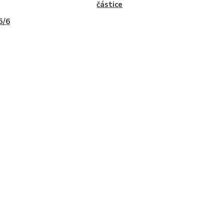
částice
5/6