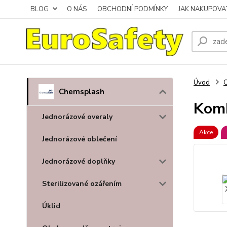
BLOG
O NÁS
OBCHODNÍ PODMÍNKY
JAK NAKUPOVA
Úvod
Chemsplash
Kom
Jednorázové overaly
Akce
Jednorázové oblečení
Jednorázové doplňky
Sterilizované ozářením
Úklid