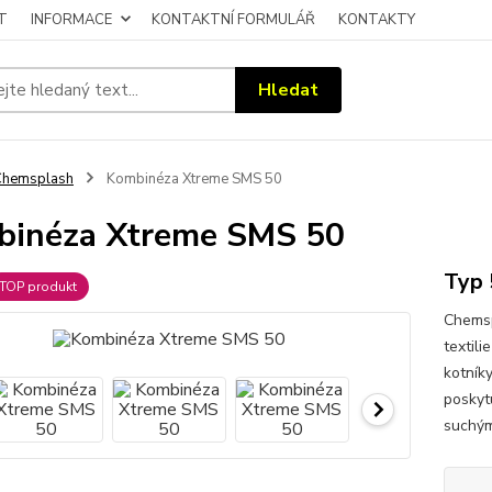
T
INFORMACE
KONTAKTNÍ FORMULÁŘ
KONTAKTY
Hledat
Chemsplash
Kombinéza Xtreme SMS 50
binéza Xtreme SMS 50
Typ 
TOP produkt
Chemsp
textil
kotníky
poskyt
suchým