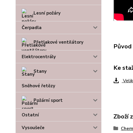
Lesní požáry
Čerpadla
Přetlakové ventilátory
Původ 
Elektrocentrály
Ke sta
Stany
Velik
Sněhové řetězy
Požární sport
Ostatní
Zboží 
Vysoušeče
Chem