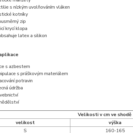
stické manžety
tilie s nízkým uvolňováním vláken
stické kotníky
usměrný zip
icí krycí klopa
bsahuje latex a silikon
aplikace
ce s azbestem
ipulace s práškovým materiálem
acování potravin
cná údržba
vebnictví
ědělství
Velikosti v cm ve shodě
velikost
výška
S
160-165