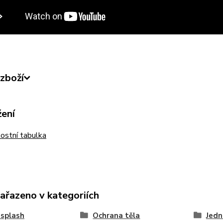
zboží
žení
ostní tabulka
zařazeno v kategoriích
splash
Ochrana těla
Jedn