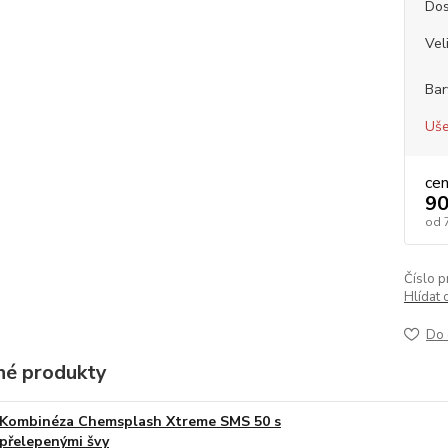
Dos
Vel
Bar
Uše
ce
90
od
Číslo p
Hlídat 
Do 
é produkty
Kombinéza Chemsplash Xtreme SMS 50 s
přelepenými švy