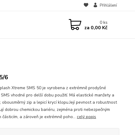
Přihlášení
0
ks
za
0,00 Kč
5/6
lash Xtreme SMS 50 je vyrobena z extrémně prodyšné
ie SMS vhodné pro delší dobu použití. Má elastické manžety a
, obousměrný zip a lepicí krycí klopu.Její pevnost a robustnost
ují dobrou chemickou bariéru, zejména proti nebezpečným
 částicím, a zároveň je extrémně poho...
celý popis