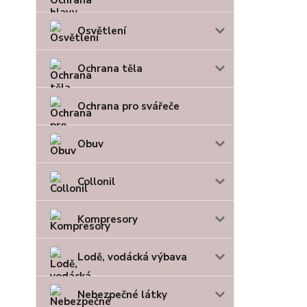
Osvětlení
Ochrana těla
Ochrana pro svářeče
Obuv
Collonil
Kompresory
Lodě, vodácká výbava
Nebezpečné látky