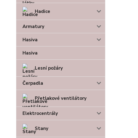
Hadice
Armatury
Hasiva
Hasiva
Lesní požáry
Čerpadla
Přetlakové ventilátory
Elektrocentrály
Stany