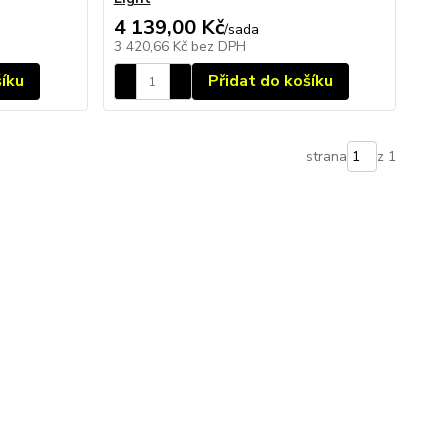
4 139,00 Kč
/
sada
3 420,66 Kč
bez DPH
šíku
Přidat do košíku
strana
z 1