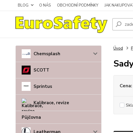
BLOG
O NÁS
OBCHODNÍ PODMÍNKY
JAK NAKUPOVA
Úvod
P
Chemsplash
Sady
SCOTT
Cena:
Sprintus
Kalibrace, revize
Skl
Půjčovna
Leatherman