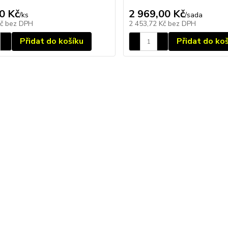
0 Kč
2 969,00 Kč
/
ks
/
sada
Kč
bez DPH
2 453,72 Kč
bez DPH
Přidat do košíku
Přidat do ko