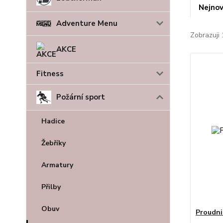
Nejnov
Adventure Menu
Zobrazuji 
AKCE
Fitness
Požární sport
Hadice
Žebříky
Armatury
Přilby
Obuv
Proudni