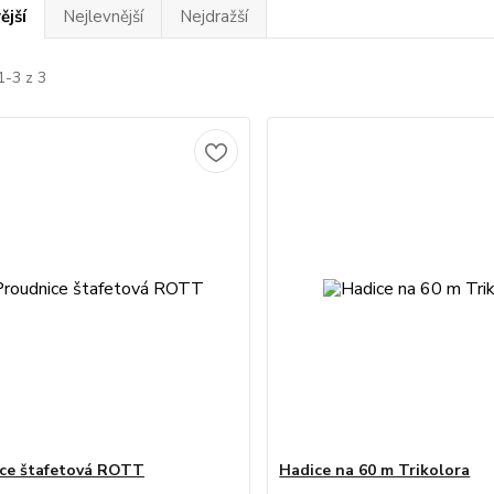
ější
Nejlevnější
Nejdražší
1-3 z 3
ce štafetová ROTT
Hadice na 60 m Trikolora