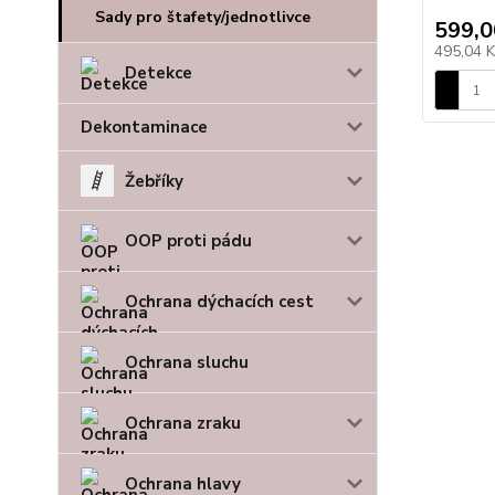
Sady pro štafety/jednotlivce
599,0
495,04 
Detekce
Dekontaminace
Žebříky
OOP proti pádu
Ochrana dýchacích cest
Ochrana sluchu
Ochrana zraku
Ochrana hlavy