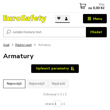
0
ks
za
0,00 Kč
Menu
Hledat
Úvod
Požární sport
Armatury
Armatury
Upřesnit parametry
Nejnovější
Nejlevnější
Nejdražší
Zobrazuji 1-2 z 2
strana
z 1