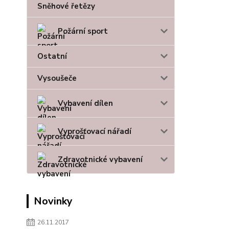
Sněhové řetězy
Požární sport
Ostatní
Vysoušeče
Vybavení dílen
Vyprošťovací nářadí
Zdravotnické vybavení
Novinky
26.11.2017