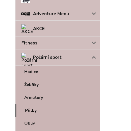
Adventure Menu
AKCE
Fitness
Požární sport
Hadice
Žebříky
Armatury
Přilby
Obuv