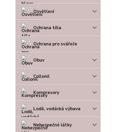
Osvětlení
Ochrana těla
Ochrana pro svářeče
Obuv
Collonil
Kompresory
Lodě, vodácká výbava
Nebezpečné látky