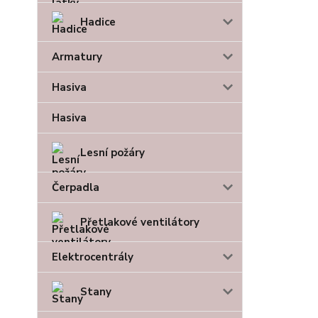
Hadice
Armatury
Hasiva
Hasiva
Lesní požáry
Čerpadla
Přetlakové ventilátory
Elektrocentrály
Stany