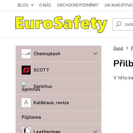
BLOG
O NÁS
OBCHODNÍ PODMÍNKY
JAK NAKUPOVA
Úvod
P
Chemsplash
Přil
SCOTT
V této ka
Sprintus
Kalibrace, revize
Půjčovna
Leatherman