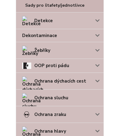
Sady pro štafety/jednotlivce
Detekce
Dekontaminace
Žebříky
OOP proti pádu
Ochrana dýchacích cest
Ochrana sluchu
Ochrana zraku
Ochrana hlavy