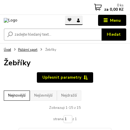
0
ks
za
0,00 Kč
Menu
Hledat
Úvod
Požární sport
Žebříky
Žebříky
Upřesnit parametry
Nejnovější
Nejlevnější
Nejdražší
Zobrazuji 1-15 z 15
strana
z 1