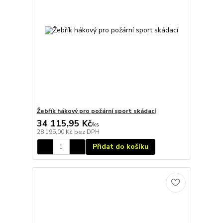
Žebřík hákový pro požární sport skádací
34 115,95 Kč
/
ks
28 195,00 Kč
bez DPH
Přidat do košíku