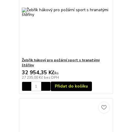
Žebřík hákový pro požární sport s hranatými
štěříny
32 954,35 Kč
/
ks
27 235,00 Kč
bez DPH
Přidat do košíku