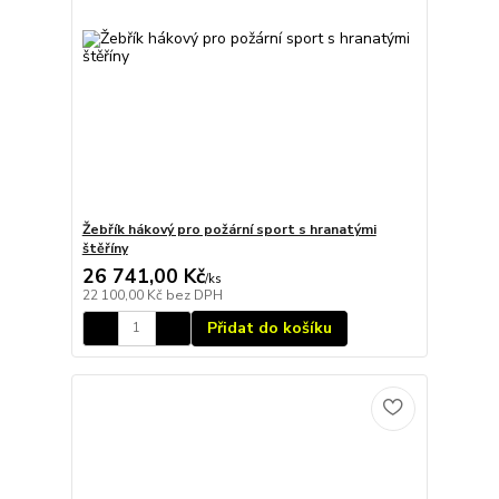
Žebřík hákový pro požární sport s hranatými
štěříny
26 741,00 Kč
/
ks
22 100,00 Kč
bez DPH
Přidat do košíku