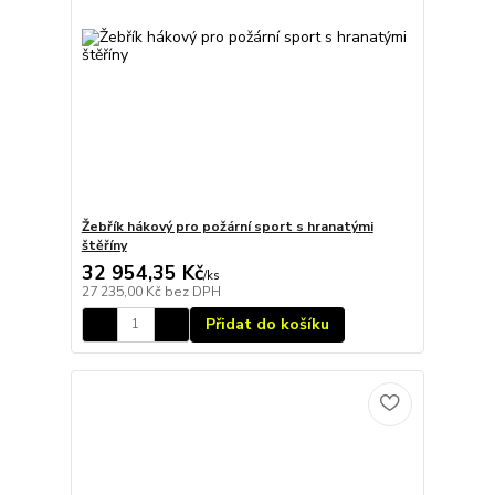
Žebřík hákový pro požární sport s hranatými
štěříny
32 954,35 Kč
/
ks
27 235,00 Kč
bez DPH
Přidat do košíku