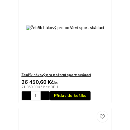
Žebřík hákový pro požární sport skádací
26 450,60 Kč
/
ks
21 860,00 Kč
bez DPH
Přidat do košíku