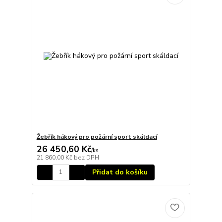
Žebřík hákový pro požární sport skáldací
26 450,60 Kč
/
ks
21 860,00 Kč
bez DPH
Přidat do košíku