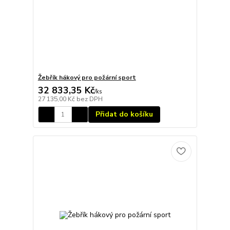
Žebřík hákový pro požární sport
32 833,35 Kč
/
ks
27 135,00 Kč
bez DPH
Přidat do košíku