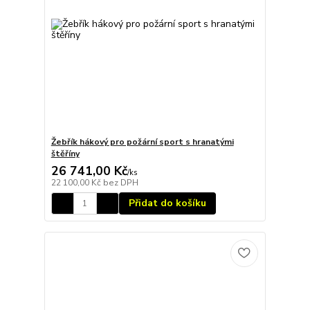
Žebřík hákový pro požární sport s hranatými
štěříny
26 741,00 Kč
/
ks
22 100,00 Kč
bez DPH
Přidat do košíku