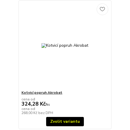
Kotvicí popruh Akrobat
cena od
324,28 Kč
/
ks
cena od
268,00 Kč
bez DPH
Zvolit variantu