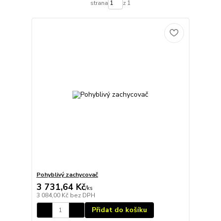
strana
z 1
Pohyblivý zachycovač
3 731,64 Kč
/
ks
3 084,00 Kč
bez DPH
Přidat do košíku