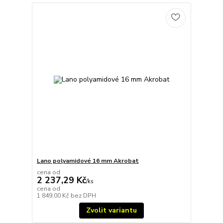
Lano polyamidové 16 mm Akrobat
cena od
2 237,29 Kč
/
ks
cena od
1 849,00 Kč
bez DPH
Zvolit variantu