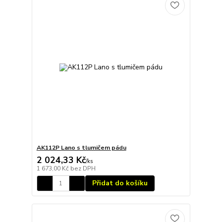
AK112P Lano s tlumičem pádu
2 024,33 Kč
/
ks
1 673,00 Kč
bez DPH
Přidat do košíku