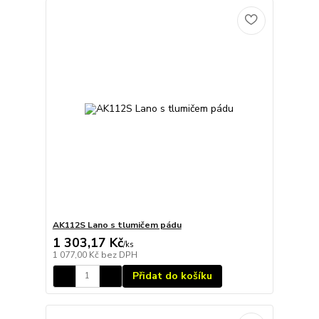
AK112S Lano s tlumičem pádu
1 303,17 Kč
/
ks
1 077,00 Kč
bez DPH
Přidat do košíku