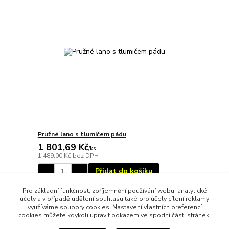
Pružné lano s tlumičem pádu
1 801,69 Kč
/
ks
1 489,00 Kč
bez DPH
Přidat do košíku
Pro základní funkčnost, zpříjemnění používání webu, analytické
účely a v případě udělení souhlasu také pro účely cílení reklamy
strana
z 1
využíváme soubory cookies. Nastavení vlastních preferencí
cookies můžete kdykoli upravit odkazem ve spodní části stránek.