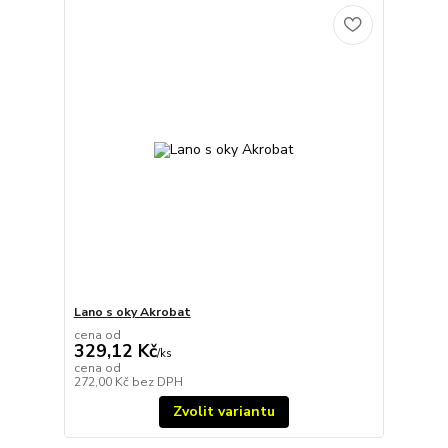
Lano s oky Akrobat
cena od
329,12 Kč
/
ks
cena od
272,00 Kč
bez DPH
Zvolit variantu