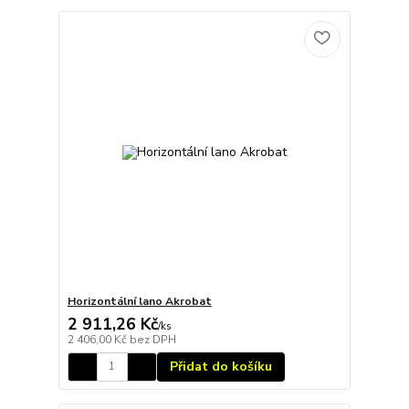
Horizontální lano Akrobat
2 911,26 Kč
/
ks
2 406,00 Kč
bez DPH
Přidat do košíku