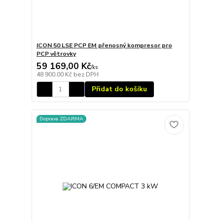
ICON 50 LSE PCP EM přenosný kompresor pro
PCP větrovky
59 169,00 Kč
/
ks
48 900,00 Kč
bez DPH
Přidat do košíku
Doprava ZDARMA