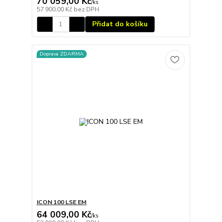
70 059,00 Kč
/
ks
57 900,00 Kč
bez DPH
Přidat do košíku
Doprava ZDARMA
ICON 100 LSE EM
64 009,00 Kč
/
ks