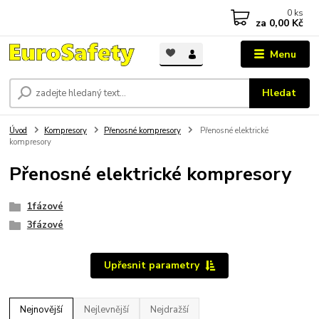
0
ks
za
0,00 Kč
Menu
Hledat
Úvod
Kompresory
Přenosné kompresory
Přenosné elektrické
kompresory
Přenosné elektrické kompresory
1fázové
3fázové
Upřesnit parametry
Nejnovější
Nejlevnější
Nejdražší