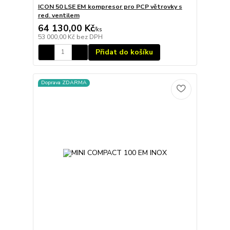
ICON 50 LSE EM kompresor pro PCP větrovky s
red. ventilem
64 130,00 Kč
/
ks
53 000,00 Kč
bez DPH
Přidat do košíku
Doprava ZDARMA